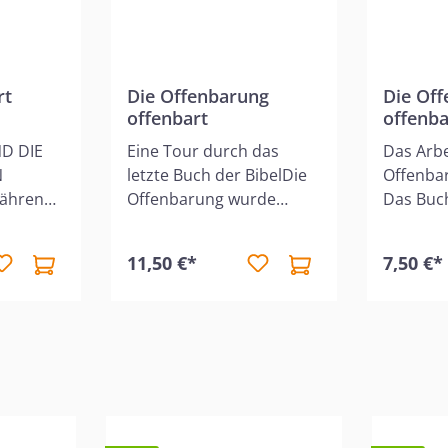
rt
Die Offenbarung
Die Of
offenbart
offenba
Arbeit
D DIE
Eine Tour durch das
Das Arbe
N
letzte Buch der BibelDie
Offenbar
Offenbarung wurde
Das Buc
elt
geschrieben, weil Gott
Offenbar
rgab zu
uns wissen lassen
isoliert
11,50 €*
7,50 €*
eichnet
möchte, was die Zukunft
Büchern 
ein
bereit hält. Christen
vielmehr
davon,
erhalten durch diese
Höhepun
unser
prophetischen
gesamte
ie
Wahrheiten Weisheit,
Neuen T
enkt und
Bestärkung und Einsicht.
Dieses b
uten
Für Ungläubige sind sie
Arbeits
. Er
ein Appell, Gottes Gnade
Offenba