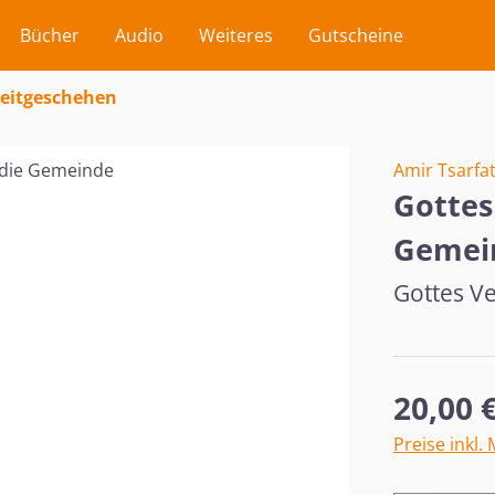
Bücher
Audio
Weiteres
Gutscheine
/ Zeitgeschehen
Amir Tsarfat
Gottes 
Gemei
Gottes V
Regulärer Pr
20,00 
Preise inkl.