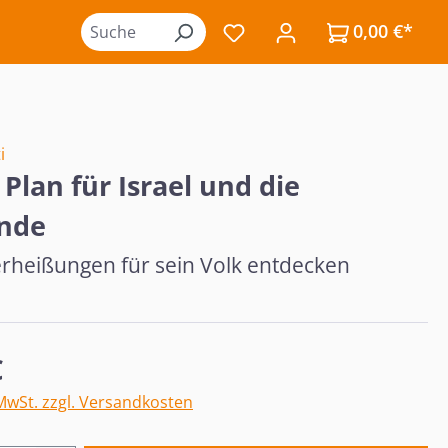
0,00 €*
Du hast 0 Produkte auf de
i
Plan für Israel und die
nde
erheißungen für sein Volk entdecken
eis:
€
 MwSt. zzgl. Versandkosten