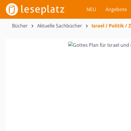
m Hauptinhalt springen
Zur Suche springen
Zur Hauptnavigation springen
NEU
Angebote
Bücher
Aktuelle Sachbücher
Israel / Politik 
Bildergalerie überspringen