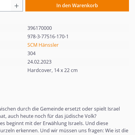
 Anzahl: Gib den gewünschten Wert ein o
In den Warenkorb
396170000
978-3-77516-170-1
SCM Hänssler
304
24.02.2023
Hardcover, 14 x 22 cm
zwischen durch die Gemeinde ersetzt oder spielt Israel
at, auch heute noch für das jüdische Volk?
les beginnt mit der Erwählung Israels. Und diese
Wurzeln erkennen. Und wir müssen uns fragen: Wie ist die