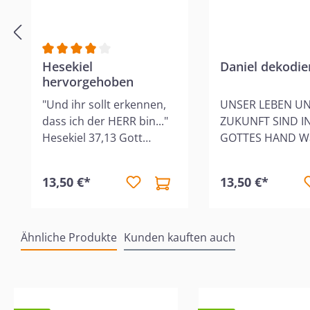
Durchschnittliche Bewertung von 4 von 5 Sternen
Hesekiel
Daniel dekodie
hervorgehoben
"Und ihr sollt erkennen,
UNSER LEBEN UN
dass ich der HERR bin..."
ZUKUNFT SIND I
Hesekiel 37,13 Gott
GOTTES HAND Während
sprach diese Worte, um
es mit unserer W
Israel in einer dunklen
immer weiter be
13,50 €*
13,50 €*
Zeit sowohl
gehen scheint, z
herauszufordern als
das Buch Daniel 
auch zu ermutigen.
lebendiges Bild 
Ähnliche Produkte
Damit gab er jedoch allen
Kunden kauften auch
wie Gott sowohl 
Gläubigen eine starke
Leben wie auch d
Botschaft der
Weltgeschehen l
Produktgalerie überspringen
Hoffnung. Da das Buch
alles zu einem g
Hesekiel so reich an
Ende führen wird