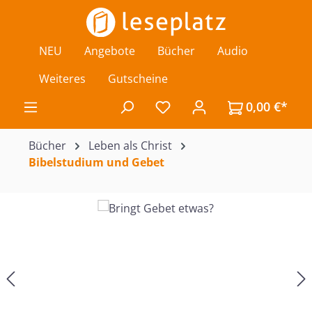
Zum Hauptinhalt springen
NEU
Angebote
Bücher
Audio
Weiteres
Gutscheine
0,00 €*
Du hast 0 Produkte auf de
Bücher
Leben als Christ
Bibelstudium und Gebet
Bildergalerie überspringen