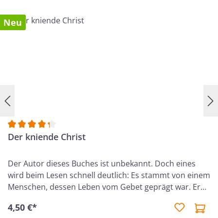
ernst, spricht offen über Hindernisse, die unser
Gebetsleben lähmen, und lenkt den Blick auf
Neu
den großen Gott, der all unsere Anbetung und
unser Vertrauen verdient. Ein Buch, das zum
Staunen einlädt - und dazu, das Gebet neu zu
leben. 20. Auflage 2026
Durchschnittliche Bewertung von 4.33 von 5 Sternen
Der kniende Christ
Der Autor dieses Buches ist unbekannt. Doch eines
wird beim Lesen schnell deutlich: Es stammt von einem
Menschen, dessen Leben vom Gebet geprägt war. Er
wusste, dass Christus alle Macht im Himmel und auf
4,50 €*
der Erde besitzt - und dass er diese Macht einsetzt, um