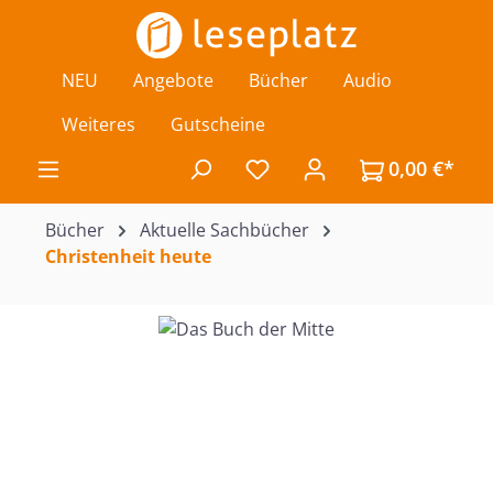
Zum Hauptinhalt springen
NEU
Angebote
Bücher
Audio
Weiteres
Gutscheine
0,00 €*
Du hast 0 Produkte auf de
Bücher
Aktuelle Sachbücher
Christenheit heute
Bildergalerie überspringen