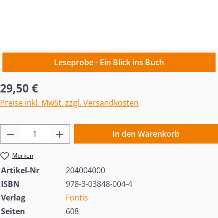
Leseprobe - Ein Blick ins Buch
Regulärer Preis:
29,50 €
Preise inkl. MwSt. zzgl. Versandkosten
Produkt Anzahl: Gib den gewünschten Wert 
In den Warenkorb
Merken
Artikel-Nr
204004000
ISBN
978-3-03848-004-4
Verlag
Fontis
Seiten
608