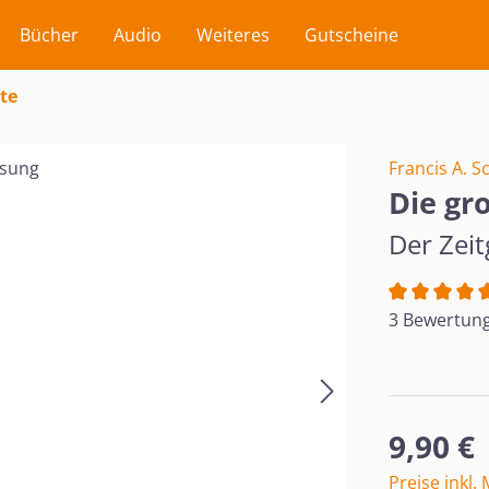
Bücher
Audio
Weiteres
Gutscheine
te
Francis A. S
Die gr
Der Zeit
Durchschnit
3 Bewertun
Regulärer Pr
9,90 €
Preise inkl.