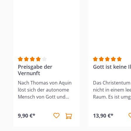
Durchschnittliche Bewertung von 4 von 5 Sternen
Preisgabe der
Durchschnittlich
Gott ist keine I
Vernunft
Nach Thomas von Aquin
Das Christentum 
löst sich der autonome
nicht in einem le
Mensch von Gott und
Raum. Es ist um
aller höheren Ordnung.
von einem best
Diese scheinbare
geistesgeschichtl
9,90 €*
13,90 €*
Befreiung in der
kulturellen und
Renaissance läuft über
naturwissenschaf