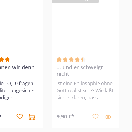
nittliche Bewertung von 4.75 von 5 Sternen
nnen wir denn
Durchschnittliche Bewertung von 
... und er schweigt
nicht
iel 33,10 fragen
Ist eine Philosophie ohne
eliten angesichts
Gott realistisch?• Wie läßt
ndigen
sich erklären, dass
enheit: Wie
überhaupt etwas
wir denn leben?
existiert? • Wie
*
9,90 €*
kennen, wie wir
bekommen wir
eben können,
zuverlässige Maßstäbe