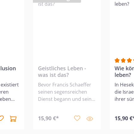
e Bewertung von 5 von 5 Sternen
llusion
Geistliches Leben -
Durchsch
Wie kö
was ist das?
leben?
existiert
Bevor Francis Schaeffer
In Hesek
eren
seinen segensreichen
die Isra
geben
Dienst begann und sein
ihrer sü
immten
evangelistisches Werk
Vergang
ichen,
L’Abri gründete,
können 
15,90 €*
15,90 €
durchlebte er eine
Um zu er
tlichen
erschütternde geistliche
heute l