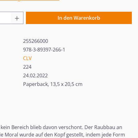
 Anzahl: Gib den gewünschten Wert ein o
In den Warenkorb
255266000
978-3-89397-266-1
CLV
224
24.02.2022
Paperback, 13,5 x 20,5 cm
 kein Bereich blieb davon verschont. Der Raubbau an
 Moral wurde auf den Kopf gestellt, indem jede Form