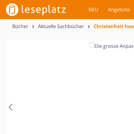
m Hauptinhalt springen
Zur Suche springen
Zur Hauptnavigation springen
NEU
Angebote
Bücher
Aktuelle Sachbücher
Christenheit heu
Bildergalerie überspringen