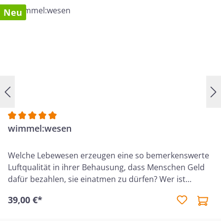
Neu
Durchschnittliche Bewertung von 5 von 5 Sternen
wimmel:wesen
Welche Lebewesen erzeugen eine so bemerkenswerte
Luftqualität in ihrer Behausung, dass Menschen Geld
dafür bezahlen, sie einatmen zu dürfen? Wer ist
gefräßig ohne Ende, kann aber auch allein von
39,00 €*
trockenen Haaren leben und ohne Flüssigkeit
auskommen? Welches Insekt zählt seine Schritte, um