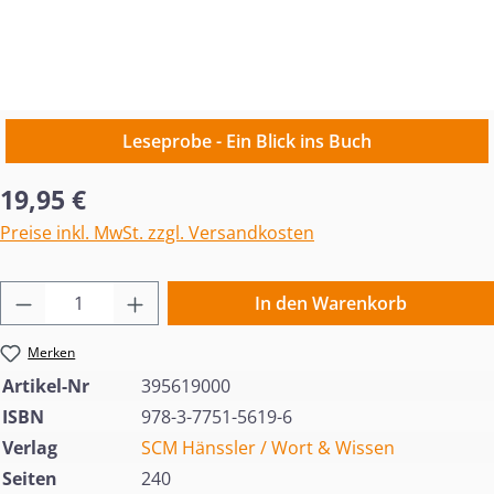
Leseprobe - Ein Blick ins Buch
Regulärer Preis:
19,95 €
Preise inkl. MwSt. zzgl. Versandkosten
Produkt Anzahl: Gib den gewünschten Wert 
In den Warenkorb
Merken
Artikel-Nr
395619000
ISBN
978-3-7751-5619-6
Verlag
SCM Hänssler / Wort & Wissen
Seiten
240