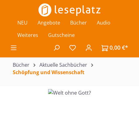
Zum Hauptinhalt springen
NEU
Angebote
Bücher
Audio
Weiteres
Gutscheine
0,00 €*
Du hast 0 Produkte auf de
Bücher
Aktuelle Sachbücher
Schöpfung und Wissenschaft
Bildergalerie überspringen