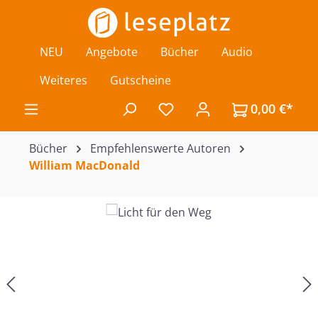
Zum Hauptinhalt springen
NEU
Angebote
Bücher
Audio
Weiteres
Gutscheine
0,00 €*
Du hast 0 Produkte auf de
Bücher
Empfehlenswerte Autoren
William MacDonald
Bildergalerie überspringen