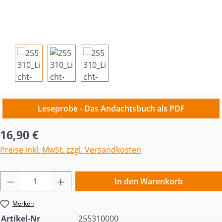
Leseprobe - Das Andachtsbuch als PDF
Regulärer Preis:
16,90 €
Preise inkl. MwSt. zzgl. Versandkosten
Produkt Anzahl: Gib den gewünschten Wert 
In den Warenkorb
Merken
Artikel-Nr
255310000