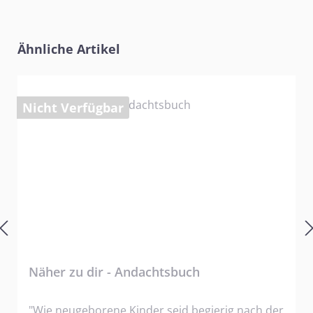
Produktgalerie überspringen
Ähnliche Artikel
Nicht Verfügbar
Näher zu dir - Andachtsbuch
"Wie neugeborene Kinder seid begierig nach der