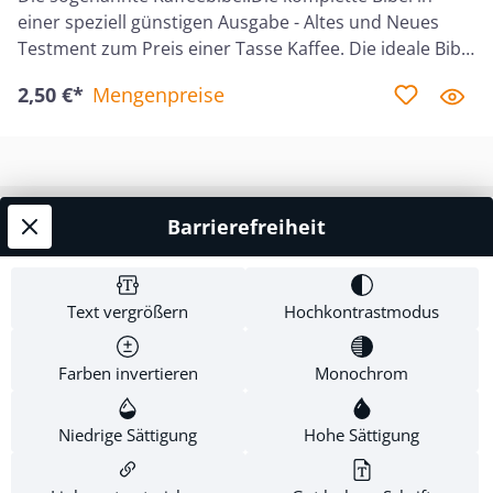
einer speziell günstigen Ausgabe - Altes und Neues
Testment zum Preis einer Tasse Kaffee. Die ideale Bibel
für eine grosse Verbreitung, mit einem verständlichen
2,50 €*
Mengenpreise
Text für erste Entdeckungen. Schlachter Version 2000 -
eine Bibelübersetzung mit besonderer sprachlicher
Ausdruckskraft. Sie enthält:- Allgemeine Erklärungen
zur Bibel- Eine kleine Einführungen in jedes Bibelbuch-
2 Karten- Einige Sacherklärungen.
Barrierefreiheit
Service-Hotline
Shop Service
Text vergrößern
Hochkontrastmodus
Informationen
Farben invertieren
Monochrom
Newsletter
Niedrige Sättigung
Hohe Sättigung