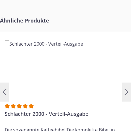
Produktgalerie überspringen
Ähnliche Produkte
Durchschnittliche Bewertung von 5 von 5 Sternen
Schlachter 2000 - Verteil-Ausgabe
Die sogenannte Kaffeebibel!Die komplette Bibel in