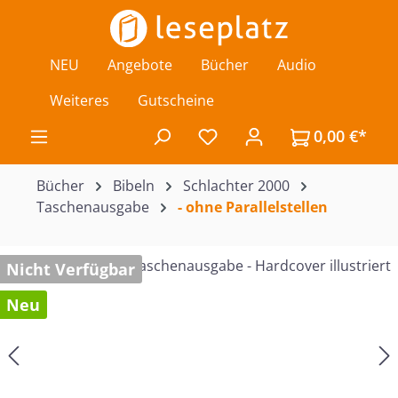
Zum Hauptinhalt springen
NEU
Angebote
Bücher
Audio
Weiteres
Gutscheine
0,00 €*
Du hast 0 Produkte auf de
Bücher
Bibeln
Schlachter 2000
Taschenausgabe
- ohne Parallelstellen
Bildergalerie überspringen
Nicht Verfügbar
Neu