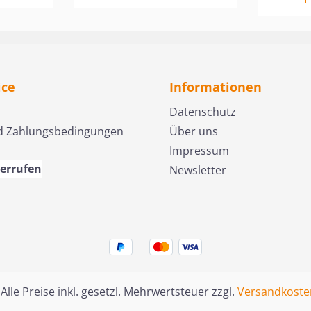
heil zu
Testaments. Es sind
des dre
rechten
eindrückliche Worte über
Wie wer
euern,
den Knecht Gottes, der in
christl
ssen,
tiefer Erniedrigung, einen
befähig
Weg der Leiden und
dreiein
len.
Verachtung ging. Jesus
Reeves 
ice
Informationen
wie
Christus, unser Erlöser,
überra
Datenschutz
zielt
wurde von Gott am Kreuz
Perspek
d Zahlungsbedingungen
Über uns
isch
unserer Sünden wegen
zentral
Impressum
enbaren
zerschlagen und ließ sein
christl
eine
derrufen
Leben für uns. Die
geht üb
Newsletter
an, um
Wertschätzung Gottes für
Erkläru
en –,
den Gehorsam seines
zeigt au
s
Knechts und für die
dreiein
Vollkommenheit seines
ganzes 
r
Opfers strahlt aus den
Blick au
in
Zeilen dieses einzigartigen
vertief
Bibeltextes deutlich
von Jes
 Alle Preise inkl. gesetzl. Mehrwertsteuer zzgl.
Versandkoste
s kennen
hervor. Eine andächtige
von der