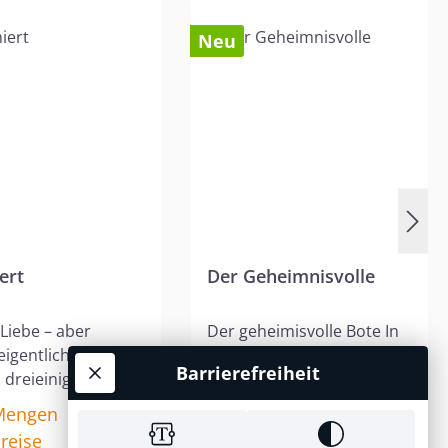
Neu
ternen
ert
Der Geheimnisvolle
 Liebe – aber
Der geheimisvolle Bote In
igentlich? Weil
der Bibel begegnet uns
Barrierefreiheit
 dreieiniger Gott
eine faszinierende und
rum können wir
geheimnisvolle Gestalt:
Mengen
16,50 €*
t werden? Wegen
der Engel des HERRN. Er
reise