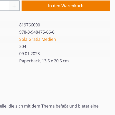
 Anzahl: Gib den gewünschten Wert ein o
In den Warenkorb
819766000
978-3-948475-66-6
Sola Gratia Medien
304
09.01.2023
Paperback, 13,5 x 20,5 cm
telle, die sich mit dem Thema befaßt und bietet eine