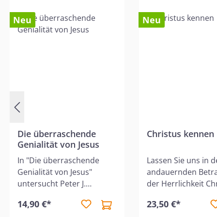
Neu
Neu
Die überraschende
Christus kennen
Genialität von Jesus
In "Die überraschende
Lassen Sie uns in d
Genialität von Jesus"
andauernden Betr
untersucht Peter J.
der Herrlichkeit Chr
Williams die Geschichte
leben, so wird Kraf
14,90 €*
23,50 €*
des verlorenen Sohnes,
ihm ausströmen, u