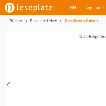
m Hauptinhalt springen
Zur Suche springen
Zur Hauptnavigation springen
NEU
Angebote
Bücher
Biblische Lehre
Das Wesen Gottes
Bildergalerie überspringen