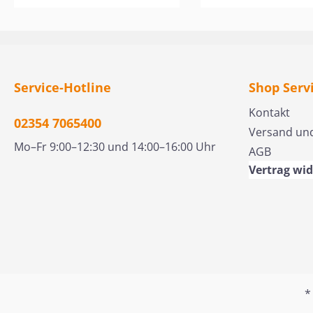
um die Genialität,
unsere Gebrechen 
Kreativität und Weisheit
machen, um einen 
der Lehren Jesu
Geist in uns zu ern
aufzuzeigen. Jesus nutzte
und uns zu veranla
einfache, aber
alle Pflichten des
wirkungsvolle
Gehorsams zu erfül
Service-Hotline
Shop Serv
Geschichten, um die
Die Art und Weise, 
Kontakt
Pharisäer und
diese Wirkungen er
02354 7065400
Versand un
Schriftgelehrten seiner
werden, können Fle
Mo–Fr 9:00–12:30 und 14:00–16:00 Uhr
AGB
Zeit herauszufordern, und
und Blut nicht off
nutzte seine tiefe Kenntnis
– es erscheint wie 
Vertrag wi
der jüdischen Schriften,
Waschung im Jord
um seine Zuhörer durch
den Aussatz zu heil
komplexe Schichten und
aber das Leben de
Themen zu
Glaubens ist ein
lehren. Williams fordert
Geheimnis, das nu
diejenigen heraus, die
diejenigen kennen, 
bezweifeln, dass Jesus
denen es sich
*
wirklich die Quelle der in
befindet. "Christu