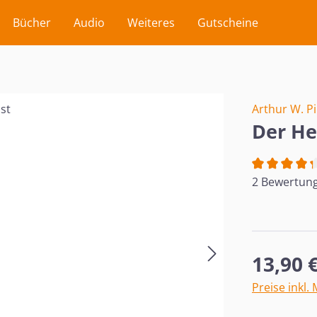
Bücher
Audio
Weiteres
Gutscheine
Arthur W. P
Der Hei
Durchschnit
2 Bewertun
Regulärer Pr
13,90 
Preise inkl.