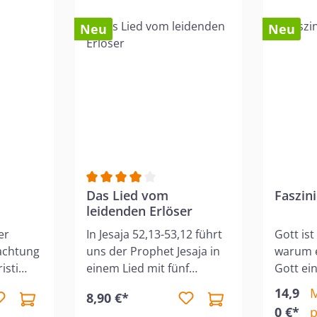
Neu
Neu
Durchschnittliche Bewertung von 4 von 5 S
Das Lied vom
Faszini
leidenden Erlöser
er
In Jesaja 52,13-53,12 führt
Gott ist
achtung
uns der Prophet Jesaja in
warum e
isti
einem Lied mit fünf
Gott ein
t von
Strophen zu einem
ist. Wa
14,9
8,90 €*
m all
Höhepunkt des Alten
gerette
0 €*
p