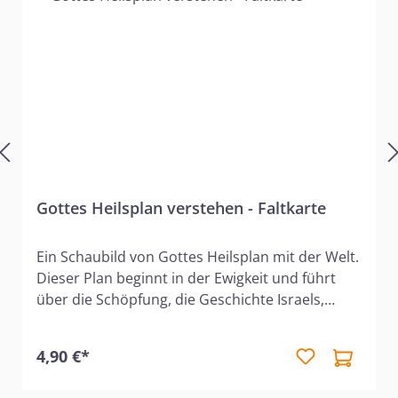
Gottes Heilsplan verstehen - Faltkarte
Ein Schaubild von Gottes Heilsplan mit der Welt.
Dieser Plan beginnt in der Ewigkeit und führt
über die Schöpfung, die Geschichte Israels,
Golgatha und die letzten Tage wieder hin zur
Ewigkeit. Das Schaubild stellt die komplizierten
4,90 €*
Zusammenhänge anschaulich dar. So sind alle
wichtigen Stationen und Entwicklungen auf