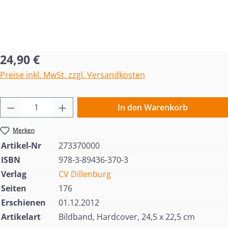
Regulärer Preis:
24,90 €
Preise inkl. MwSt. zzgl. Versandkosten
Produkt Anzahl: Gib den gewünschten Wert 
In den Warenkorb
Merken
Artikel-Nr
273370000
ISBN
978-3-89436-370-3
Verlag
CV Dillenburg
Seiten
176
Erschienen
01.12.2012
Artikelart
Bildband, Hardcover, 24,5 x 22,5 cm