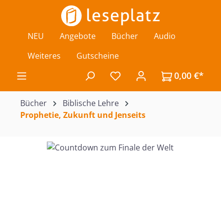
Zum Hauptinhalt springen
NEU
Angebote
Bücher
Audio
Weiteres
Gutscheine
0,00 €*
Du hast 0 Produkte auf de
Bücher
Biblische Lehre
Prophetie, Zukunft und Jenseits
Bildergalerie überspringen