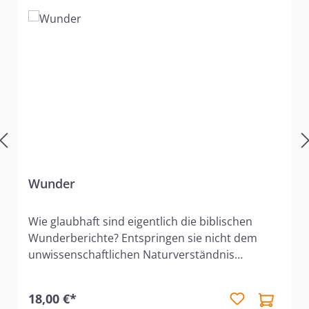
Wunder
Wie glaubhaft sind eigentlich die biblischen
Wunderberichte? Entspringen sie nicht dem
unwissenschaftlichen Naturverständnis
vergangener Zeiten? Oder hat man Wunder als
eine Art "Taschenspielertrick" eines willkürlich
18,00 €*
über seine Schöpfung verfügenden Gottes