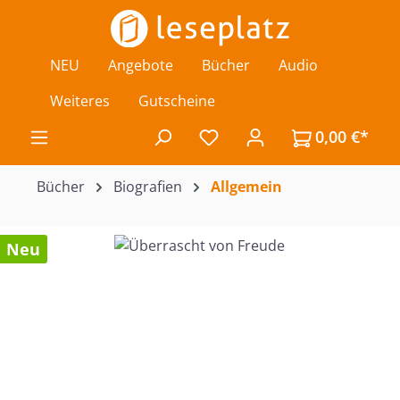
Zum Hauptinhalt springen
NEU
Angebote
Bücher
Audio
Weiteres
Gutscheine
0,00 €*
Du hast 0 Produkte auf de
Bücher
Biografien
Allgemein
Bildergalerie überspringen
Neu