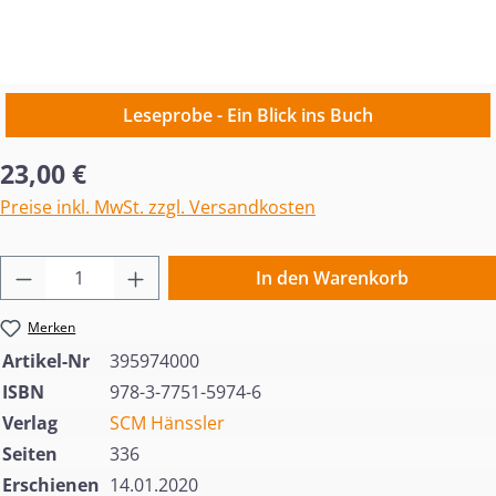
Leseprobe - Ein Blick ins Buch
Regulärer Preis:
23,00 €
Preise inkl. MwSt. zzgl. Versandkosten
Produkt Anzahl: Gib den gewünschten Wert 
In den Warenkorb
Merken
Artikel-Nr
395974000
ISBN
978-3-7751-5974-6
Verlag
SCM Hänssler
Seiten
336
Erschienen
14.01.2020