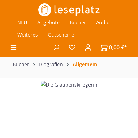
Zum Hauptinhalt springen
NEU
Angebote
Bücher
Audio
Weiteres
Gutscheine
0,00 €*
Du hast 0 Produkte auf de
Bücher
Biografien
Allgemein
Bildergalerie überspringen