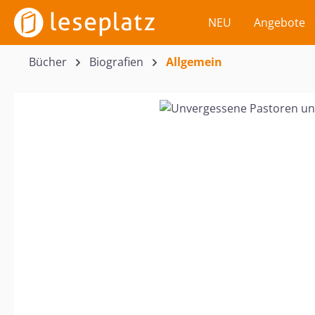
m Hauptinhalt springen
Zur Suche springen
Zur Hauptnavigation springen
NEU
Angebote
Bücher
Biografien
Allgemein
Bildergalerie überspringen