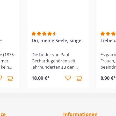
Bewertung von 5 von 5 Sternen
e
Durchschnittliche Bewertung von 4.5 von 5
Du, meine Seele, singe
Durchsc
Liebe 
e (1876-
Die Lieder von Paul
Es gab 
umer,
Gerhardt gehören seit
Frauen,
 kein
Jahrhunderten zu den
beeind
öne
beliebtesten geistlichen
gedient
18,00 €*
8,90 €
lmehr
Gesängen im deutschen
ihnen w
r Tat.
Sprachraum. Doch wer
Buch vo
ochen
war der Mann hinter den
Frauen 
zeitlosen Worten von
durch L
ahre
Trost, Hoffnung und
aus – E
nd
Gottvertrauen? Diese
sie in d
ice
Informationen