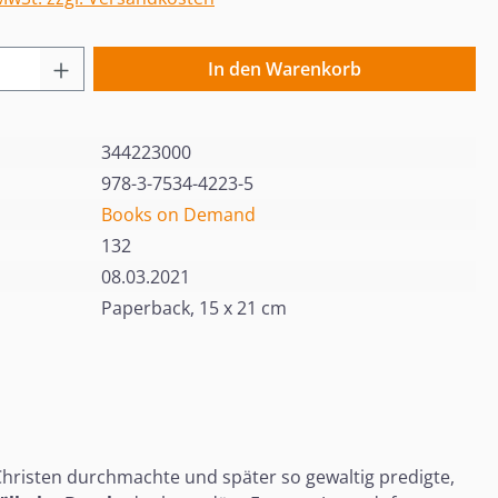
 Anzahl: Gib den gewünschten Wert ein o
In den Warenkorb
344223000
978-3-7534-4223-5
Books on Demand
132
08.03.2021
Paperback, 15 x 21 cm
Christen durchmachte und später so gewaltig predigte,