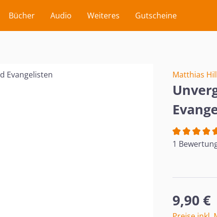
Bücher
Audio
Weiteres
Gutscheine
Matthias Hil
Unverg
Evange
Durchschnit
1 Bewertun
Regulärer Pr
9,90 €
Preise inkl.