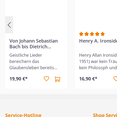
Von Johann Sebastian
Durchschnittliche 
Henry A. Ironsid
Bach bis Dietrich
Bonhoeffer
Geistliche Lieder
Henry Allan Ironsid
bereichern das
1951) war kein Trä
Glaubensleben bereits
kein Philosoph und
nachhaltig, doch auch die
Mann, der nur sch
19,90 €*
16,90 €*
Beschäftigung mit den
Worte machte. Vie
Verfassern dieser Liede ist
war er ein Mann de
überaus lohnend. Dieser
Nahezu ununterbr
Band handelt von
"in Bewegung" für
Liederdichtern, die oft
Christus. Über 50 J
unter schweren
lang. Sein Leben u
Service-Hotline
Shop Serv