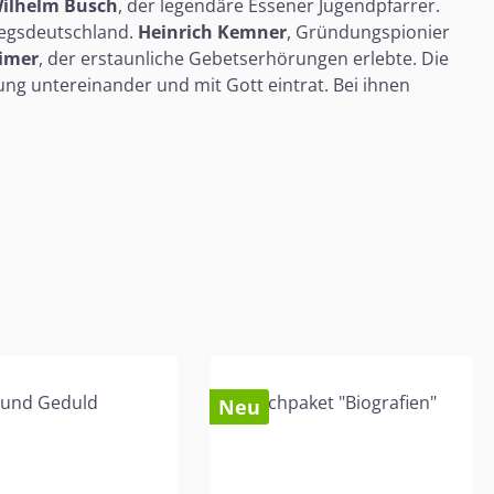
ilhelm Busch
, der legendäre Essener Jugendpfarrer.
riegsdeutschland.
Heinrich Kemner
, Gründungspionier
eimer
, der erstaunliche Gebetserhörungen erlebte. Die
ung untereinander und mit Gott eintrat. Bei ihnen
Neu