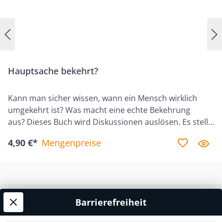
Hauptsache bekehrt?
Kann man sicher wissen, wann ein Mensch wirklich
umgekehrt ist? Was macht eine echte Bekehrung
aus? Dieses Buch wird Diskussionen auslösen. Es stellt
infrage, was in vielen bibeltreuen und evangelikalen
4,90 €*
Mengenpreise
Kreisen längst als sicher gilt: unsere Vorstellungen von
Bekehrung, Heilsgewissheit und dem Beginn des
christlichen Lebens. "Bekehren" wir interessierte
Menschen zu schnell? Sprechen wir ihnen Errettung
zu, wo sie vielleicht noch gar nicht geschehen
Barrierefreiheit
Service-Hotline
ist? Dieses Buch fordert heraus, verbreitete
Überzeugungen und gängige Praktiken kompromisslos