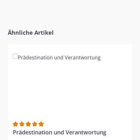
Produktgalerie überspringen
Ähnliche Artikel
Durchschnittliche Bewertung von 5 von 5 Sternen
Prädestination und Verantwortung