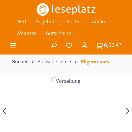
Zum Hauptinhalt springen
NEU
Angebote
Bücher
Audio
Weiteres
Gutscheine
0,00 €*
Du hast 0 Produkte auf de
Bücher
Biblische Lehre
Allgemeines
Bildergalerie überspringen