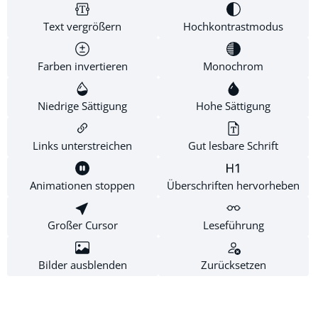
Shop Service
an der Bibel zu prüfen.
Text vergrößern
Hochkontrastmodus
Informationen
Farben invertieren
Monochrom
Newsletter
Niedrige Sättigung
Hohe Sättigung
Links unterstreichen
Gut lesbare Schrift
* Alle Preise inkl. gesetzl. Mehrwertsteuer zzgl.
Versandkosten
.
Diese Website verwendet Cookies, um eine bestmögliche
Animationen stoppen
Überschriften hervorheben
Erfahrung bieten zu können.
Mehr Informationen ...
Großer Cursor
Leseführung
Konfigurieren
Nur technisch notwendige
Alle Cookies akzeptieren
Bilder ausblenden
Zurücksetzen