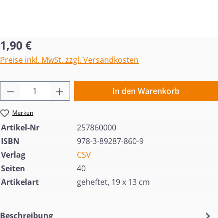
Regulärer Preis:
1,90 €
Preise inkl. MwSt. zzgl. Versandkosten
Produkt Anzahl: Gib den gewünschten Wert 
In den Warenkorb
Merken
Artikel-Nr
257860000
ISBN
978-3-89287-860-9
Verlag
CSV
Seiten
40
Artikelart
geheftet, 19 x 13 cm
Beschreibung