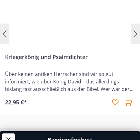
Kriegerkönig und Psalmdichter
Über keinen antiken Herrscher sind wir so gut
informiert, wie über König David – das allerdings
bislang fast ausschließlich aus der Bibel. Wer war der
altisraelitische König? Der Mann "nach dem Herzen
22,95 €*
Gottes", der Glaubensheld, der noch im christlichen
Abendland für viele Herrscher leuchtendes Vorbild
war? Oder war er ein Despot, wie andere antike Könige
auch, dazu ein Opportunist, der sich nicht scheute, mit
den Feinden seines Volkes zu paktieren, wenn es in
Barrierefreiheit