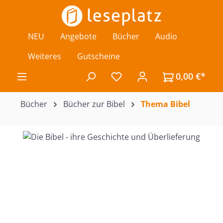
Zum Hauptinhalt springen
NEU
Angebote
Bücher
Audio
Weiteres
Gutscheine
0,00 €*
Du hast 0 Produkte auf de
Bücher
Bücher zur Bibel
Thema Bibel
Bildergalerie überspringen