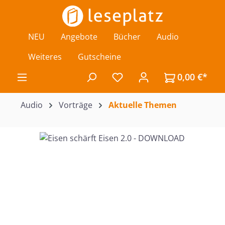
Zum Hauptinhalt springen
NEU
Angebote
Bücher
Audio
Weiteres
Gutscheine
0,00 €*
Du hast 0 Produkte auf de
Audio
Vorträge
Aktuelle Themen
Bildergalerie überspringen