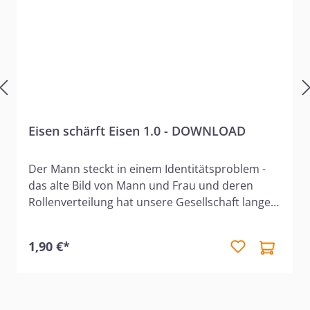
Eisen schärft Eisen 1.0 - DOWNLOAD
Der Mann steckt in einem Identitätsproblem -
das alte Bild von Mann und Frau und deren
Rollenverteilung hat unsere Gesellschaft lange
über Bord geworfen. Es scheint fast so, als sei
die christliche Sicht auf die Geschlechterfrage
1,90 €*
veraltert und nicht mehr praktikabel. Immer
weniger Männer sind bereit, in ihren
gottgegebenen Aufgaben zu leben. Aber wie
sieht überhaupt das biblische Bild eines Mannes