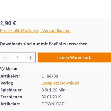
Regulärer Preis:
1,90 €
Preise inkl. MwSt. zzgl. Versandkosten
Downloads sind nur mit PayPal zu erwerben.
Produkt Anzahl: Gib den gewünschten Wert 
In den Warenkorb
Merken
Artikel-Nr
D184708
Verlag
Leseplatz Download
Spieldauer
3 Std. 26 Min.
Erschienen
30.01.2019
Artikelart
DOWNLOAD