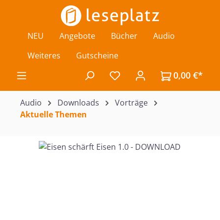
Zum Hauptinhalt springen
NEU
Angebote
Bücher
Audio
Weiteres
Gutscheine
0,00 €*
Du hast 0 Produkte auf de
Audio
Downloads
Vorträge
Aktuelle Themen
Bildergalerie überspringen