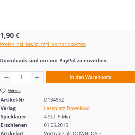
Regulärer Preis:
1,90 €
Preise inkl. MwSt. zzgl. Versandkosten
Downloads sind nur mit PayPal zu erwerben.
Produkt Anzahl: Gib den gewünschten Wert 
In den Warenkorb
Merken
Artikel-Nr
D184852
Verlag
Leseplatz Download
Spieldauer
4 Std. 5 Min.
Erschienen
01.05.2015
Artikelart
Vorträge als DOWNLOAD