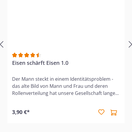
Durchschnittliche Bewertung von 4.6 von 5 Sternen
Eisen schärft Eisen 1.0
Der Mann steckt in einem Identitätsproblem -
das alte Bild von Mann und Frau und deren
Rollenverteilung hat unsere Gesellschaft lange
über Bord geworfen. Es scheint fast so, als sei
die christliche Sicht auf die Geschlechterfrage
3,90 €*
veraltert und nicht mehr praktikabel. Immer
weniger Männer sind bereit, in ihren
gottgegebenen Aufgaben zu leben. Aber wie