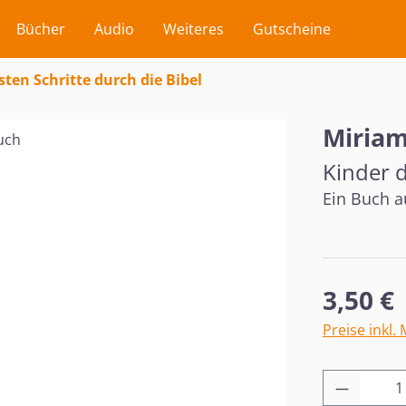
Bücher
Audio
Weiteres
Gutscheine
sten Schritte durch die Bibel
Miriam
Kinder d
Ein Buch au
Regulärer Pr
3,50 €
Preise inkl.
Produkt