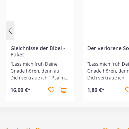
Büchlein enthält eine
Lehre, die unsere Kleinen
dazu ermutigt, Gott zu
vertrauen.
Gleichnisse der Bibel -
Der verlorene S
Paket
"Lass mich früh Deine
"Lass mich früh De
Gnade hören, denn auf
Gnade hören, denn
Dich vertraue ich!" Psalm
Dich vertraue ich!"
143,8 Die Reihe "Die ersten
143,8 Dieses Heft e
16,00 €*
1,80 €*
Schritte durch die Bibel"
kindergerecht die b
macht die kleinen Kinder
Geschichte vom
ab 3 Jahren mit den
verlorenen Sohn,
interessanten und
umrahmt mit
lehrreichen Geschichten
wunderschönen Bil
der Bibel bekannt. Jedes
Die Reihe "Die erst