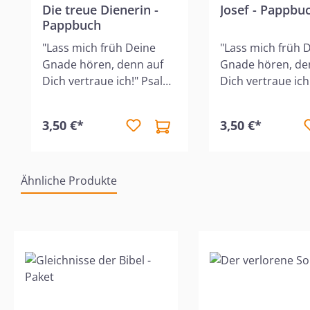
Die treue Dienerin -
Josef - Pappbu
Pappbuch
"Lass mich früh Deine
"Lass mich früh 
Gnade hören, denn auf
Gnade hören, de
Dich vertraue ich!" Psalm
Dich vertraue ich
143,8 Das Pappbuch
143,8 Die Reihe "
erzählt kindergerecht die
ersten Schritte d
3,50 €*
3,50 €*
biblische Geschichte von
Bibel" macht die 
der Heilung Naamans,
Kinder ab 2 Jahre
umrahmt mit
den interessant
Ähnliche Produkte
wunderschönen Bildern.
lehrreichen Gesc
Die Reihe "Die ersten
der Bibel bekannt
Schritte durch die Bibel"
Büchlein enthält 
Produktgalerie überspringen
macht die kleinen Kinder
Lehre, die unsere
ab 2 Jahren mit den
dazu ermutigt, G
interessanten und
vertrauen.Mit
lehrreichen Geschichten
wunderschönen B
der Bibel bekannt. Jedes