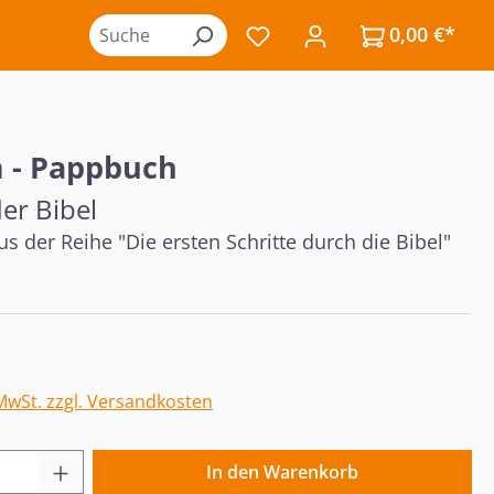
0,00 €*
Du hast 0 Produkte auf de
 - Pappbuch
er Bibel
s der Reihe "Die ersten Schritte durch die Bibel"
eis:
 MwSt. zzgl. Versandkosten
 Anzahl: Gib den gewünschten Wert ein o
In den Warenkorb