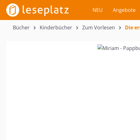
m Hauptinhalt springen
Zur Suche springen
Zur Hauptnavigation springen
NEU
Angebote
Bücher
Kinderbücher
Zum Vorlesen
Die er
Bildergalerie überspringen