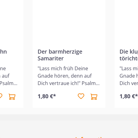
der Bibe
Büchlein
Lehre, d
dazu erm
vertraue
ohn
Der barmherzige
Die kl
Samariter
törich
ine
"Lass mich früh Deine
"Lass m
 auf
Gnade hören, denn auf
Gnade h
 Psalm
Dich vertraue ich!" Psalm
Dich ve
rzählt
143,8 Dieses Heft erzählt
143,8 D
1,80 €*
1,80 €
iblische
kindergerecht die biblische
kinderg
Geschichte vom
Geschic
barmherzigen Samariter,
und tör
umrahmt mit
umrahm
dern.
wunderschönen Bildern.
wunders
en
Die Reihe "Die ersten
Die Rei