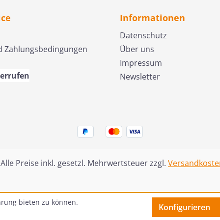
en
Die Reihe "Die ersten
Die Rei
ice
Informationen
Bibel"
Schritte durch die Bibel"
Schritte
macht die kleinen Kinder
macht die 
Datenschutz
n
ab 3 Jahren mit den
ab 3 Ja
d Zahlungsbedingungen
Über uns
interessanten und
interes
Impressum
chten
lehrreichen Geschichten
lehrrei
derrufen
Newsletter
der Bibel bekannt. Jedes
der Bibel bekannt. Jedes
ne
Büchlein enthält eine
Büchlei
leinen
Lehre, die unsere Kleinen
Lehre, 
t zu
dazu ermutigt, Gott zu
schon f
vertrauen.
führen s
nachzuf
 Alle Preise inkl. gesetzl. Mehrwertsteuer zzgl.
Versandkoste
hrung bieten zu können.
Konfigurieren