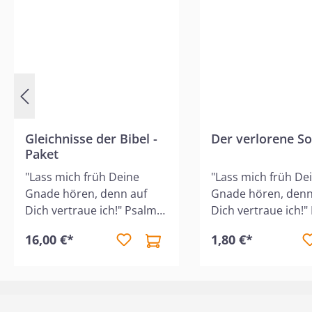
Gleichnisse der Bibel -
Der verlorene S
Paket
"Lass mich früh Deine
"Lass mich früh De
Gnade hören, denn auf
Gnade hören, denn
Dich vertraue ich!" Psalm
Dich vertraue ich!"
143,8 Die Reihe "Die ersten
143,8 Dieses Heft e
16,00 €*
1,80 €*
Schritte durch die Bibel"
kindergerecht die b
macht die kleinen Kinder
Geschichte vom
ab 3 Jahren mit den
verlorenen Sohn,
interessanten und
umrahmt mit
lehrreichen Geschichten
wunderschönen Bil