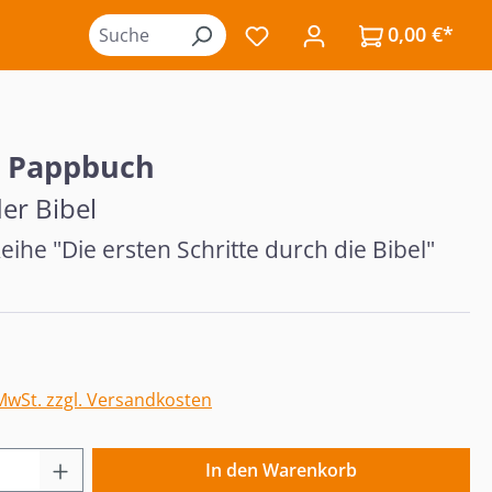
0,00 €*
Du hast 0 Produkte auf de
- Pappbuch
er Bibel
eihe "Die ersten Schritte durch die Bibel"
eis:
 MwSt. zzgl. Versandkosten
 Anzahl: Gib den gewünschten Wert ein o
In den Warenkorb