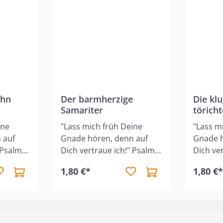
lehrreic
der Bibe
Büchlein
Lehre, d
dazu erm
vertraue
ohn
Der barmherzige
Die kl
Samariter
törich
ine
"Lass mich früh Deine
"Lass m
 auf
Gnade hören, denn auf
Gnade h
 Psalm
Dich vertraue ich!" Psalm
Dich ve
rzählt
143,8 Dieses Heft erzählt
143,8 D
1,80 €*
1,80 €
iblische
kindergerecht die biblische
kinderg
Geschichte vom
Geschic
barmherzigen Samariter,
und tör
umrahmt mit
umrahm
dern.
wunderschönen Bildern.
wunders