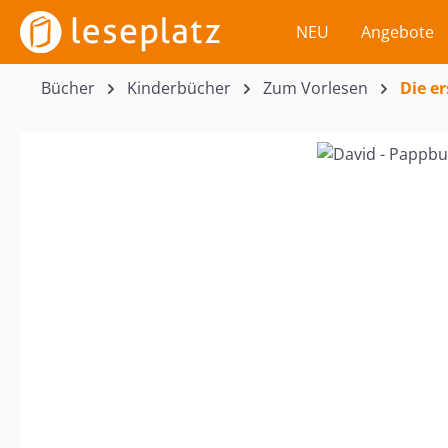
m Hauptinhalt springen
Zur Suche springen
Zur Hauptnavigation springen
NEU
Angebote
Bücher
Kinderbücher
Zum Vorlesen
Die er
Bildergalerie überspringen