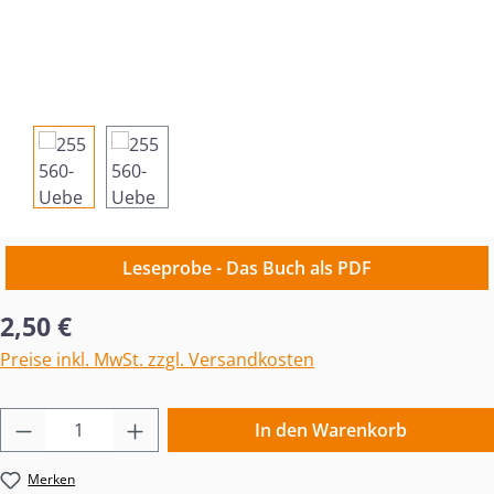
Leseprobe - Das Buch als PDF
Regulärer Preis:
2,50 €
Preise inkl. MwSt. zzgl. Versandkosten
Produkt Anzahl: Gib den gewünschten Wert 
In den Warenkorb
Merken