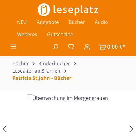
Zum Hauptinhalt springen
NEU
Angebote
Bücher
Audio
Weiteres
Gutscheine
0,00 €*
Du hast 0 Produkte auf de
Bücher
Kinderbücher
Lesealter ab 8 Jahren
Patricia St.John - Bücher
Bildergalerie überspringen