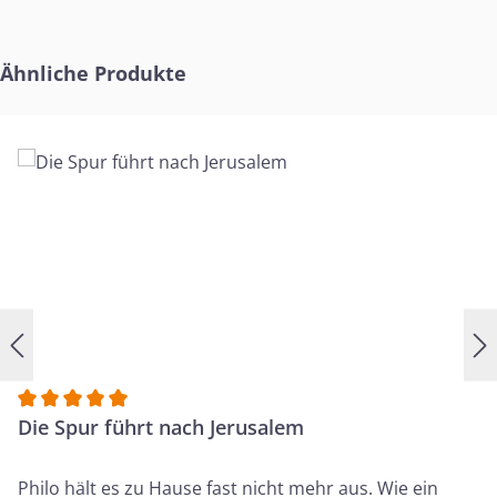
Produktgalerie überspringen
Ähnliche Produkte
Durchschnittliche Bewertung von 5 von 5 Sternen
Die Spur führt nach Jerusalem
Philo hält es zu Hause fast nicht mehr aus. Wie ein