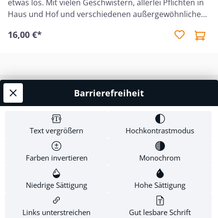
etwas los. Mit vielen Geschwistern, allerlei Pflichten in
Bücher vor allem für Kinder geeignet, die in
Haus und Hof und verschiedenen außergewöhnlichen
einem behüteten, christlichen Umfeld
Ereignissen hat Sarah eigentlich nie Langeweile ...Das
aufwachsen. Für Jungen und Mädchen ab 8
16,00 €*
Buchpaket beinhaltet folgende Bücher: • Sarah, das
Jahren.
Mädchen von der Farm - Band 1 • Sarah und der
Pelikan - Band 2 • Sarah und die verlorene Freindschaft
- Band 3 • Sarah entdeckt Geheimnise - Band 4 • Sarah
und die Darnleyjungen - Band 5
Barrierefreiheit
Service-Hotline
Shop Service
Text vergrößern
Hochkontrastmodus
Informationen
Farben invertieren
Monochrom
Newsletter
Niedrige Sättigung
Hohe Sättigung
Links unterstreichen
Gut lesbare Schrift