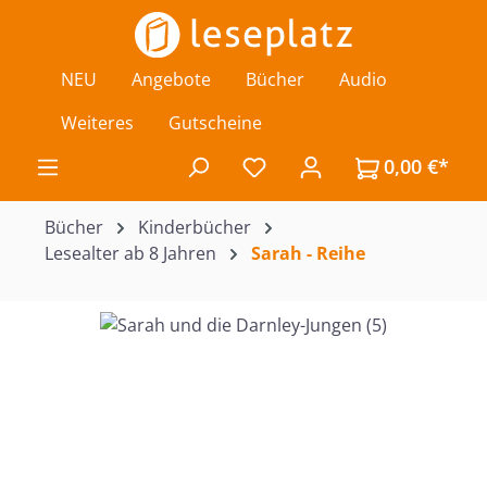
Zum Hauptinhalt springen
NEU
Angebote
Bücher
Audio
Weiteres
Gutscheine
0,00 €*
Du hast 0 Produkte auf de
Bücher
Kinderbücher
Lesealter ab 8 Jahren
Sarah - Reihe
Bildergalerie überspringen