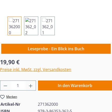
Leseprobe - Ein Blick ins Buch
Regulärer Preis:
19,90 €
Preise inkl. MwSt. zzgl. Versandkosten
Produkt Anzahl: Gib den gewünschten Wert 
In den Warenkorb
Merken
Artikel-Nr
271362000
ISBN
978-3-86353-362-5