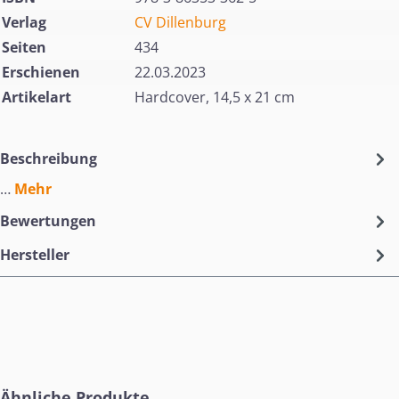
Verlag
CV Dillenburg
Seiten
434
Erschienen
22.03.2023
Artikelart
Hardcover, 14,5 x 21 cm
Beschreibung
…
Mehr
Bewertungen
Hersteller
Produktgalerie überspringen
Ähnliche Produkte