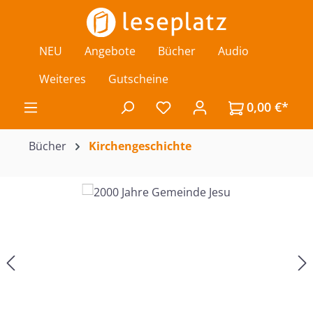
Zum Hauptinhalt springen
NEU
Angebote
Bücher
Audio
Weiteres
Gutscheine
0,00 €*
Du hast 0 Produkte auf de
Bücher
Kirchengeschichte
Bildergalerie überspringen