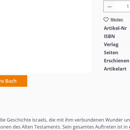
Produkt
Merken
Artikel-Nr
ISBN
Verlag
Seiten
Erschienen
Artikelart
ins Buch
 in die Geschichte Israels, die mit ihm verbundenen Wunder 
sonen des Alten Testaments. Sein gesamtes Auftreten ist in