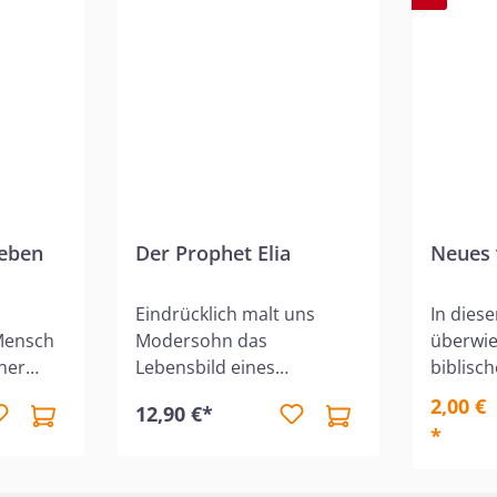
Leben
Der Prophet Elia
Neues 
Eindrücklich malt uns
In dies
Mensch
Modersohn das
überwi
ner
Lebensbild eines
biblisc
osigkeit
unbequemen
der in 
2,00 €
12,90 €*
st zur
Gottesmannes vor Augen -
Größe, 
*
ann
ohne die anhaftende
Gnade u
Verharmlosung biblischer
Gottes v