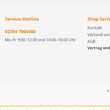
aber auch im Leben des
vollmächtiges Wer
Menschen. Und manchmal
zur Ehre seines Erl
gebraucht Gott Boten, die
werden.Ein feines
er senden kann und
alttestamentliches 
Service-Hotline
Shop Serv
Propheten, die seine
dafür ist der Prophe
Kontakt
Sprache verstehen und
Von Gott zu beso
02354 7065400
Versand un
durch die er reden kann.
Dienst berufen ist 
Mo–Fr 9:00–12:30 und 14:00–16:00 Uhr
AGB
»Der Herr hat mir eine
Reden und Wirken
geübte Zunge gegeben,
selbstloser, nur se
Vertrag wi
dass ich die Müden mit
Herrn Ehre suchen
Worten zu erquicken
geprägt. Gericht u
wisse. Er weckt mich am
Gnade, Barmherzig
Morgen, am Morgen weckt
und Hilfe sind Inhal
er mir das Ohr, dass ich
Auftrags und seiner
höre, wie die Geübten«,
Und Gott bestätigt
sagt Jesaja (50,4). Solche
wird die Person Eli
*
Dolmetscher Gottes waren
einem Beispiel für 
auch Elia und Elisa. Ihr
Gott gebrauchtes 
Dienst in einer finsteren
gesegnetes Leben.