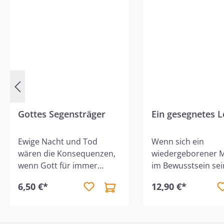
Gottes Segensträger
Ein gesegnetes 
Ewige Nacht und Tod
Wenn sich ein
wären die Konsequenzen,
wiedergeborener 
wenn Gott für immer
im Bewusstsein sei
schweigen würde! Doch so
Schwäche und Hilfl
6,50 €*
12,90 €*
oft er redet, wird es Licht
Gott völlig im Dien
in der Schöpfung, in der
Verfügung stellt, d
Geschichte der Völker,
kann aus ihm ein