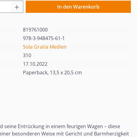
 Anzahl: Gib den gewünschten Wert ein o
In den Warenkorb
819761000
978-3-948475-61-1
Sola Gratia Medien
310
17.10.2022
Paperback, 13,5 x 20,5 cm
und seine Entrückung in einem feurigen Wagen – diese
 einer besonderen Weise mit Gericht und Barmherzigkeit