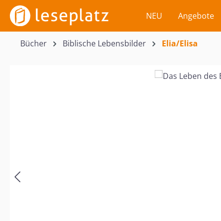
m Hauptinhalt springen
Zur Suche springen
Zur Hauptnavigation springen
NEU
Angebote
Bücher
Biblische Lebensbilder
Elia/Elisa
Bildergalerie überspringen