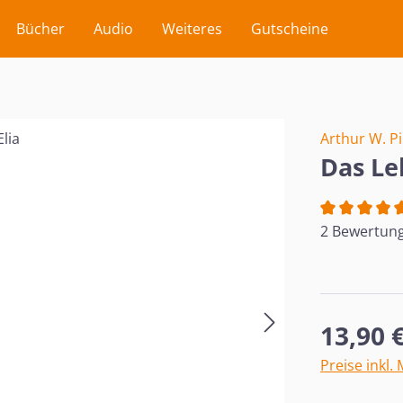
Bücher
Audio
Weiteres
Gutscheine
Arthur W. P
Das Le
Durchschnit
2 Bewertun
Regulärer Pr
13,90 
Preise inkl.