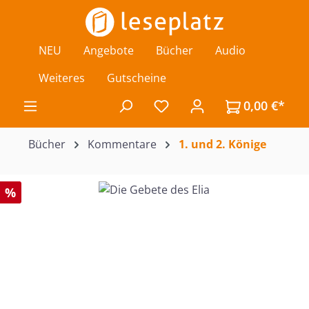
Zum Hauptinhalt springen
NEU
Angebote
Bücher
Audio
Weiteres
Gutscheine
0,00 €*
Du hast 0 Produkte auf de
Bücher
Kommentare
1. und 2. Könige
Bildergalerie überspringen
%