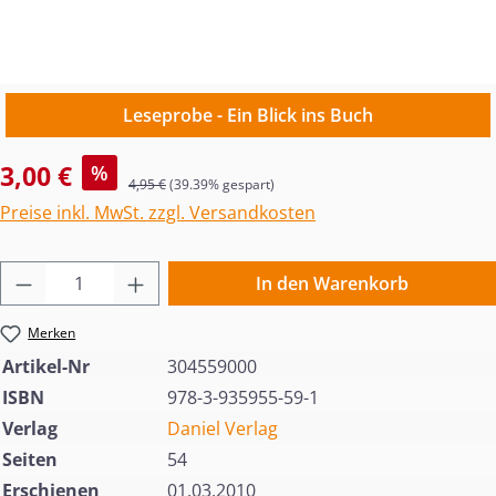
Leseprobe - Ein Blick ins Buch
Verkaufspreis:
3,00 €
%
Regulärer Preis:
4,95 €
(39.39% gespart)
Preise inkl. MwSt. zzgl. Versandkosten
Produkt Anzahl: Gib den gewünschten Wert 
In den Warenkorb
Merken
Artikel-Nr
304559000
ISBN
978-3-935955-59-1
Verlag
Daniel Verlag
Seiten
54
Erschienen
01.03.2010