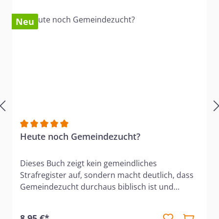
Neu
Durchschnittliche Bewertung von 5 von 5 Sternen
Heute noch Gemeindezucht?
Dieses Buch zeigt kein gemeindliches
Strafregister auf, sondern macht deutlich, dass
Gemeindezucht durchaus biblisch ist und
zunächst einen positiven Aspekt hat.
Gemeindezucht setzt sehr früh an und will den
8,95 €*