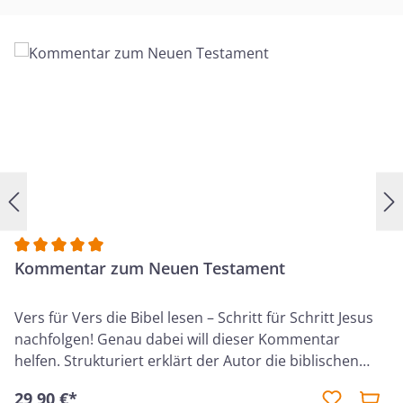
Durchschnittliche Bewertung von 5 von 5 Sternen
Kommentar zum Neuen Testament
Vers für Vers die Bibel lesen – Schritt für Schritt Jesus
nachfolgen! Genau dabei will dieser Kommentar
helfen. Strukturiert erklärt der Autor die biblischen
Texte, bringt dem Leser in einfacher Sprache die Worte
29,90 €*