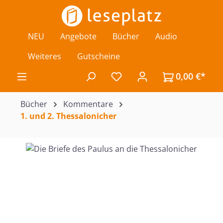
Zum Hauptinhalt springen
NEU
Angebote
Bücher
Audio
Weiteres
Gutscheine
0,00 €*
Du hast 0 Produkte auf de
Bücher
Kommentare
1. und 2. Thessalonicher
Bildergalerie überspringen