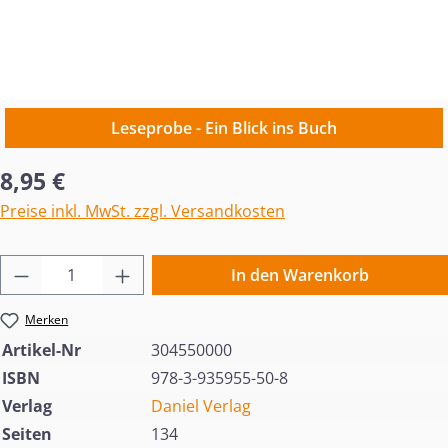
Leseprobe - Ein Blick ins Buch
Regulärer Preis:
8,95 €
Preise inkl. MwSt. zzgl. Versandkosten
Produkt Anzahl: Gib den gewünschten Wert 
In den Warenkorb
Merken
Artikel-Nr
304550000
ISBN
978-3-935955-50-8
Verlag
Daniel Verlag
Seiten
134