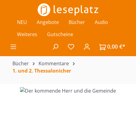
Zum Hauptinhalt springen
NEU
Angebote
Bücher
Audio
Weiteres
Gutscheine
0,00 €*
Du hast 0 Produkte auf de
Bücher
Kommentare
1. und 2. Thessalonicher
Bildergalerie überspringen