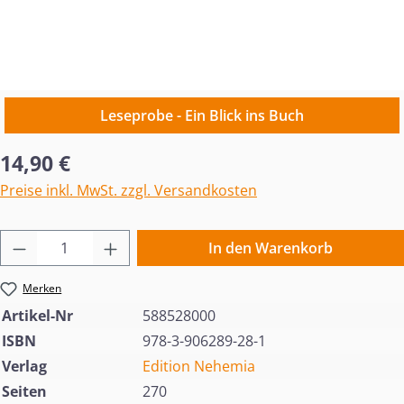
Leseprobe - Ein Blick ins Buch
Regulärer Preis:
14,90 €
Preise inkl. MwSt. zzgl. Versandkosten
Produkt Anzahl: Gib den gewünschten Wert 
In den Warenkorb
Merken
Artikel-Nr
588528000
ISBN
978-3-906289-28-1
Verlag
Edition Nehemia
Seiten
270