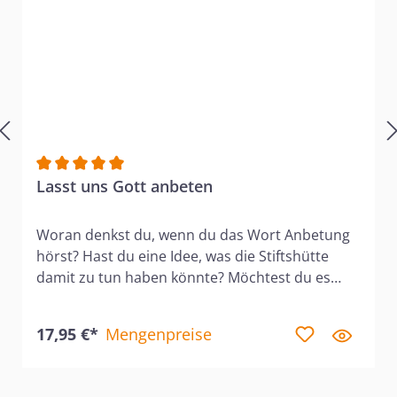
Durchschnittliche Bewertung von 5 von 5 Sternen
Lasst uns Gott anbeten
Woran denkst du, wenn du das Wort Anbetung
hörst? Hast du eine Idee, was die Stiftshütte
damit zu tun haben könnte? Möchtest du es
wissen? Dann solltest du diesen Kurs
machen! Fünfzig Kapitel der Bibel im Alten und
17,95 €*
Mengenpreise
Neuen Testament handeln von der Stiftshütte.
Das zeigt die Bedeutung, die dieses Zelt in der
Wüste im Plan Gottes hat. An dieser