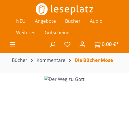
Zum Hauptinhalt springen
NEU
Angebote
Bücher
Audio
Weiteres
Gutscheine
0,00 €*
Du hast 0 Produkte auf de
Bücher
Kommentare
Die Bücher Mose
Bildergalerie überspringen