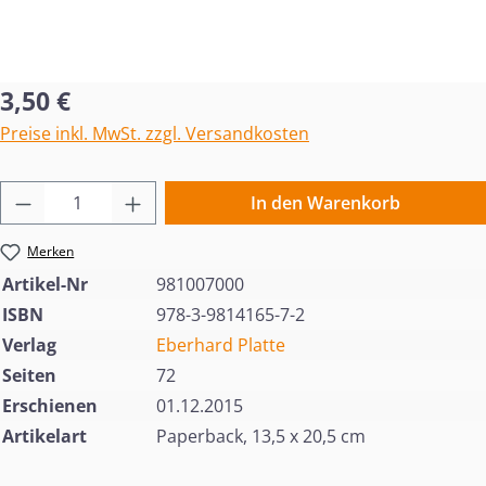
Regulärer Preis:
3,50 €
Preise inkl. MwSt. zzgl. Versandkosten
Produkt Anzahl: Gib den gewünschten Wert 
In den Warenkorb
Merken
Artikel-Nr
981007000
ISBN
978-3-9814165-7-2
Verlag
Eberhard Platte
Seiten
72
Erschienen
01.12.2015
Artikelart
Paperback, 13,5 x 20,5 cm