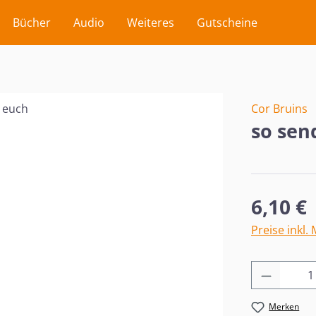
Bücher
Audio
Weiteres
Gutscheine
Cor Bruins
so sen
Regulärer Pr
6,10 €
Preise inkl.
Produkt
Merken