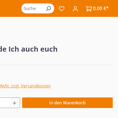
0,00 €*
Du hast 0 Produkte auf de
de Ich auch euch
eis:
 MwSt. zzgl. Versandkosten
 Anzahl: Gib den gewünschten Wert ein o
In den Warenkorb