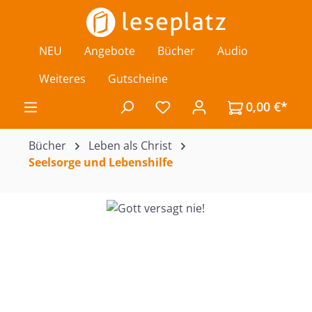
Zum Hauptinhalt springen
NEU
Angebote
Bücher
Audio
Weiteres
Gutscheine
0,00 €*
Du hast 0 Produkte auf de
Bücher
Leben als Christ
Seelsorge und Lebenshilfe
Bildergalerie überspringen