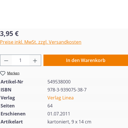
Regulärer Preis:
3,95 €
Preise inkl. MwSt. zzgl. Versandkosten
Produkt Anzahl: Gib den gewünschten Wert 
In den Warenkorb
Merken
Artikel-Nr
549538000
ISBN
978-3-939075-38-7
Verlag
Verlag Linea
Seiten
64
Erschienen
01.07.2011
Artikelart
kartoniert, 9 x 14 cm