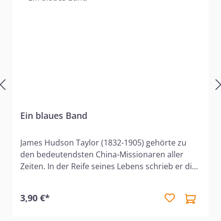
Ein blaues Band
James Hudson Taylor (1832-1905) gehörte zu
den bedeutendsten China-Missionaren aller
Zeiten. In der Reife seines Lebens schrieb er die
Broschüre "Ein blaues Band". In dieser
Broschüre lässt er uns Anteil haben an seiner
3,90 €*
geistlichen Reife. Er selbst war von Gott
gesegnet und vielen Menschen zum Segen, nicht