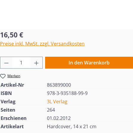
Regulärer Preis:
16,50 €
Preise inkl. MwSt. zzgl. Versandkosten
Produkt Anzahl: Gib den gewünschten Wert 
In den Warenkorb
Merken
Artikel-Nr
863899000
ISBN
978-3-935188-99-9
Verlag
3L Verlag
Seiten
264
Erschienen
01.02.2012
Artikelart
Hardcover, 14 x 21 cm