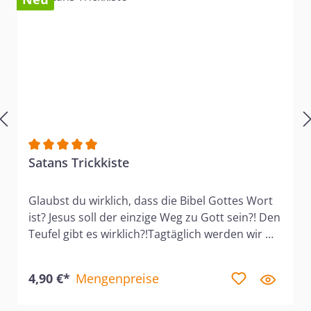
Durchschnittliche Bewertung von 5 von 5 Sternen
Satans Trickkiste
Glaubst du wirklich, dass die Bibel Gottes Wort
ist? Jesus soll der einzige Weg zu Gott sein?! Den
Teufel gibt es wirklich?!Tagtäglich werden wir mit
derartigen Fragen konfrontiert. Heutzutage
werden Inhalte der Bibel vehement hinterfragt
4,90 €*
Mengenpreise
und andere Überzeugungen massiv propagiert.
Diese Entwicklung überrascht nicht: Schon auf