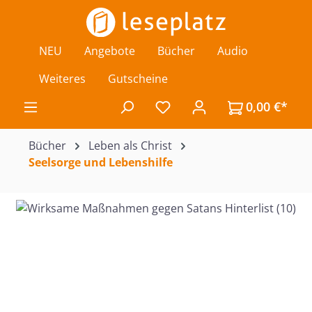
Zum Hauptinhalt springen
NEU
Angebote
Bücher
Audio
Weiteres
Gutscheine
0,00 €*
Du hast 0 Produkte auf de
Bücher
Leben als Christ
Seelsorge und Lebenshilfe
Bildergalerie überspringen