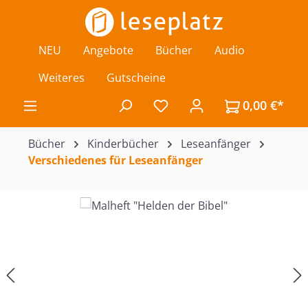
Zum Hauptinhalt springen
NEU
Angebote
Bücher
Audio
Weiteres
Gutscheine
0,00 €*
Du hast 0 Produkte auf de
Bücher
Kinderbücher
Leseanfänger
Verschiedenes für Leseanfänger
Bildergalerie überspringen