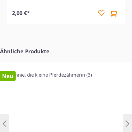
ist ein passendes Lied.
2,00 €*
Produktgalerie überspringen
Ähnliche Produkte
Neu