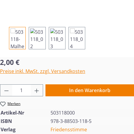
Regulärer Preis:
2,00 €
Preise inkl. MwSt. zzgl. Versandkosten
Produkt Anzahl: Gib den gewünschten Wert 
In den Warenkorb
Merken
Artikel-Nr
503118000
ISBN
978-3-88503-118-5
Verlag
Friedensstimme