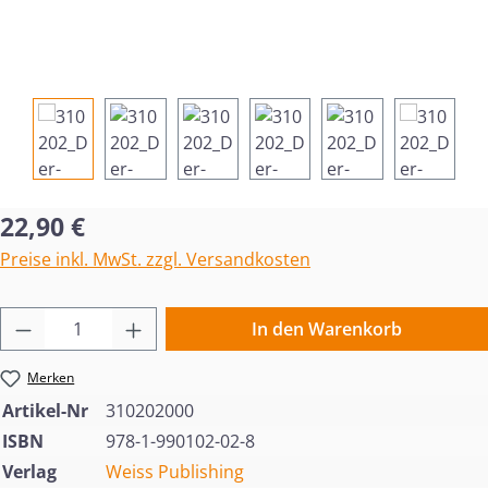
Regulärer Preis:
22,90 €
Preise inkl. MwSt. zzgl. Versandkosten
Produkt Anzahl: Gib den gewünschten Wert 
In den Warenkorb
Merken
Artikel-Nr
310202000
ISBN
978-1-990102-02-8
Verlag
Weiss Publishing