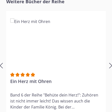
Produktgalerie überspringen
Weitere Bücher der Reihe
Durchschnittliche Bewertung von 5 von 5 Sternen
Ein Herz mit Ohren
Band 6 der Reihe "Behüte dein Herz!": Zuhören
ist nicht immer leicht! Das wissen auch die
Kinder der Familie König. Bei der