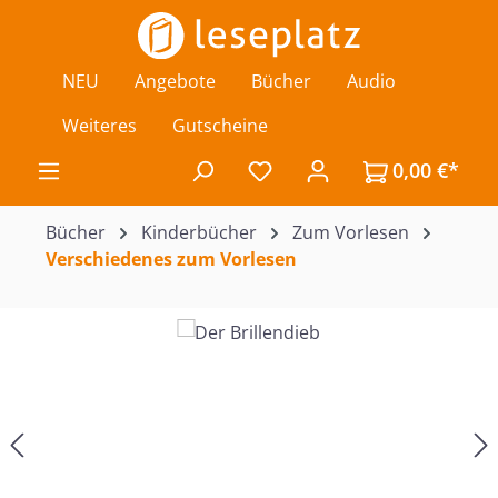
Zum Hauptinhalt springen
NEU
Angebote
Bücher
Audio
Weiteres
Gutscheine
0,00 €*
Du hast 0 Produkte auf de
Bücher
Kinderbücher
Zum Vorlesen
Verschiedenes zum Vorlesen
Bildergalerie überspringen