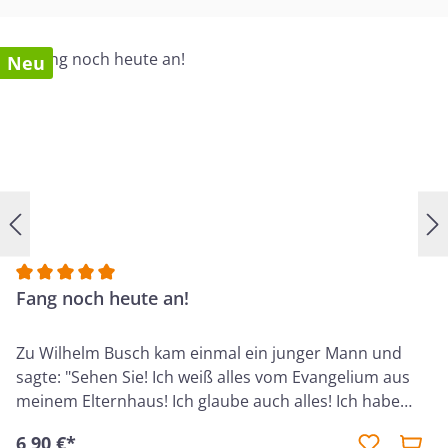
Neu
Durchschnittliche Bewertung von 5 von 5 Sternen
Fang noch heute an!
Zu Wilhelm Busch kam einmal ein junger Mann und
sagte: "Sehen Sie! Ich weiß alles vom Evangelium aus
meinem Elternhaus! Ich glaube auch alles! Ich habe
keine Zweifel, dass das Neue Testament die lautere
6,90 €*