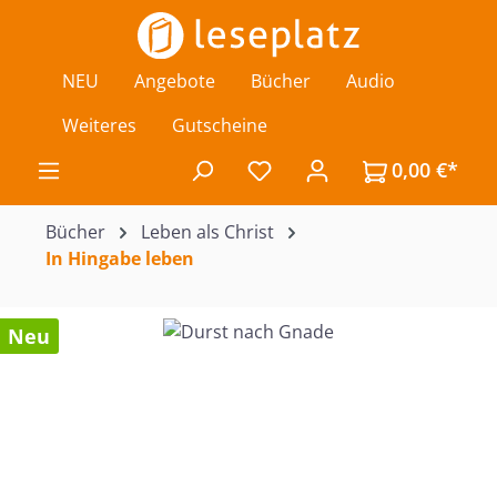
Zum Hauptinhalt springen
NEU
Angebote
Bücher
Audio
Weiteres
Gutscheine
0,00 €*
Du hast 0 Produkte auf de
Bücher
Leben als Christ
In Hingabe leben
Bildergalerie überspringen
Neu