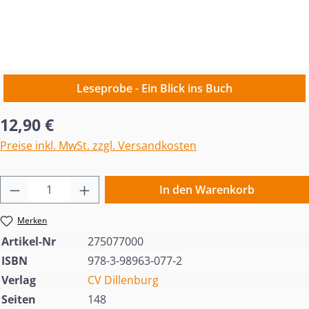
Leseprobe - Ein Blick ins Buch
Regulärer Preis:
12,90 €
Preise inkl. MwSt. zzgl. Versandkosten
Produkt Anzahl: Gib den gewünschten Wert 
In den Warenkorb
Merken
Artikel-Nr
275077000
ISBN
978-3-98963-077-2
Verlag
CV Dillenburg
Seiten
148