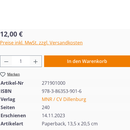
Regulärer Preis:
12,00 €
Preise inkl. MwSt. zzgl. Versandkosten
Produkt Anzahl: Gib den gewünschten Wert 
In den Warenkorb
Merken
Artikel-Nr
271901000
ISBN
978-3-86353-901-6
Verlag
MNR / CV Dillenburg
Seiten
240
Erschienen
14.11.2023
Artikelart
Paperback, 13,5 x 20,5 cm