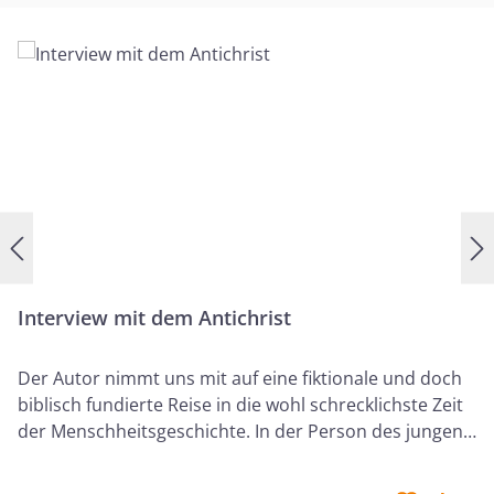
Atheismus, Okkultismus oder Humanismus. In diesem
bahnbrechenden Buch helfen Ihnen die Autoren zu
verstehen, was Dekonstruktion ist, woher sie kommt,
warum sie für manche so unwiderstehlich ist und wie
und warum sie das Leben so vieler Menschen
durcheinanderbringt. Sie helfen Ihnen die wichtigsten
Fragen rund um die Dekonstruktion zu durchdenken
und kluge und liebevolle Wege zu finden, um aus einer
biblischen Weltsicht heraus zu reagieren.Mit einem
Vorwort von Carl R. Trueman.
Interview mit dem Antichrist
Der Autor nimmt uns mit auf eine fiktionale und doch
biblisch fundierte Reise in die wohl schrecklichste Zeit
der Menschheitsgeschichte. In der Person des jungen
aufstrebenden Journalisten Julien De Clercq lässt er
uns unmittelbar die Nähe des kommenden