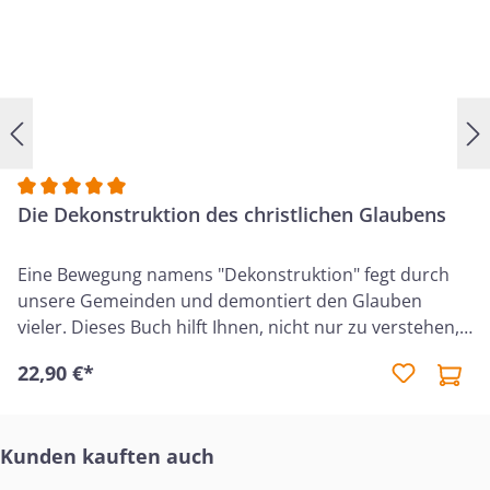
Durchschnittliche Bewertung von 5 von 5 Sternen
Die Dekonstruktion des christlichen Glaubens
Eine Bewegung namens "Dekonstruktion" fegt durch
unsere Gemeinden und demontiert den Glauben
vieler. Dieses Buch hilft Ihnen, nicht nur zu verstehen,
was geschieht, sondern auch Ihren Standpunkt zu
22,90 €*
vertreten und mit Klarheit und Zuversicht zu
reagieren. Manche, die den Glauben aufgeben, fühlen
sich von der Kirche verletzt, andere durch Gebote der
Produktgalerie überspringen
Kunden kauften auch
Bibel unterdrückt. So führt die Dekon­struktion viele
weg von der Wahrheit hin zu Agnostizismus,