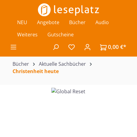
Zum Hauptinhalt springen
NEU
Angebote
Bücher
Audio
Weiteres
Gutscheine
0,00 €*
Du hast 0 Produkte auf de
Bücher
Aktuelle Sachbücher
Christenheit heute
Bildergalerie überspringen