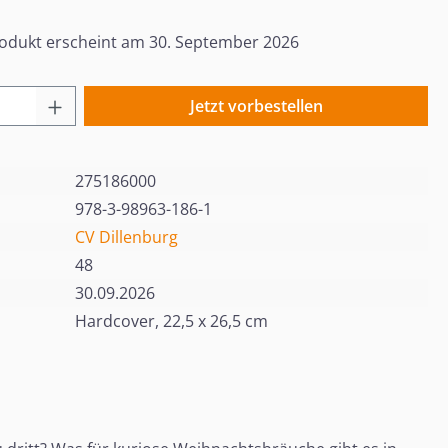
odukt erscheint am 30. September 2026
 Anzahl: Gib den gewünschten Wert ein o
Jetzt vorbestellen
275186000
978-3-98963-186-1
CV Dillenburg
48
30.09.2026
Hardcover, 22,5 x 26,5 cm