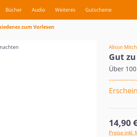
Bücher
Audio
Weiteres
Gutscheine
hiedenes zum Vorlesen
Alison Mitch
Gut zu
Über 100
-----------
Erschein
Regulärer Pr
14,90 
Preise inkl.