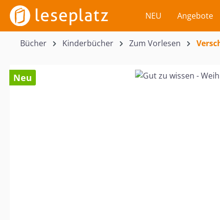
m Hauptinhalt springen
Zur Suche springen
Zur Hauptnavigation springen
NEU
Angebote
Bücher
Kinderbücher
Zum Vorlesen
Versc
Bildergalerie überspringen
Neu