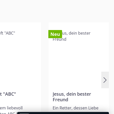
Neu
t "ABC"
Jesus, dein bester
Freund
em liebevoll
Ein Retter, dessen Liebe
eten ABC-Malheft
niemals aufhört. Einer, der