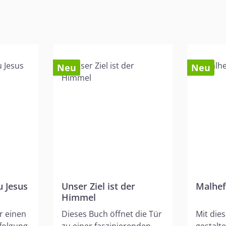
Neu
Neu
u Jesus
Unser Ziel ist der
Malhef
Himmel
r einen
Dieses Buch öffnet die Tür
Mit dies
rfolgung
zu einer faszinierenden
gestalt