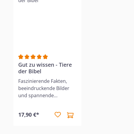
Durchschnittliche Bewertung von 5 von 5 Sternen
Gut zu wissen - Tiere
der Bibel
Faszinierende Fakten,
beeindruckende Bilder
und spannende
Bibelgeschichten!Tiere
sind toll, oder? Süße
17,90 €*
Hunde, bunte Vögel,
fleißige Bienen, starke
Bären und Löwen - aber