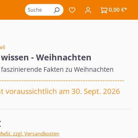
0,00 €*
Du hast 0 Produkte auf de
ell
 wissen - Weihnachten
 faszinierende Fakten zu Weihnachten
---------------------------------------------------
t voraussichtlich am 30. Sept. 2026
eis:
€
 MwSt. zzgl. Versandkosten