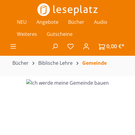
Zum Hauptinhalt springen
NEU
Angebote
Bücher
Audio
Weiteres
Gutscheine
0,00 €*
Du hast 0 Produkte auf de
Bücher
Biblische Lehre
Gemeinde
Bildergalerie überspringen