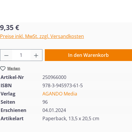
Regulärer Preis:
9,35 €
Preise inkl. MwSt. zzgl. Versandkosten
Produkt Anzahl: Gib den gewünschten Wert 
In den Warenkorb
Merken
Artikel-Nr
250966000
ISBN
978-3-945973-61-5
Verlag
AGANDO Media
Seiten
96
Erschienen
04.01.2024
Artikelart
Paperback, 13,5 x 20,5 cm