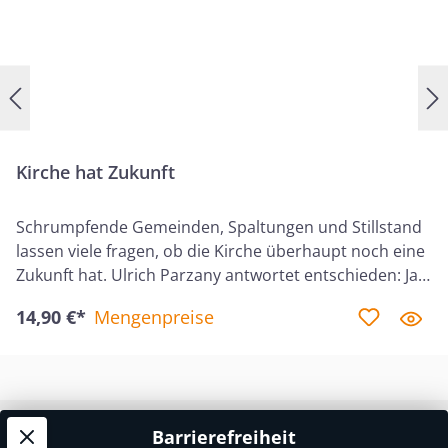
Kirche hat Zukunft
Schrumpfende Gemeinden, Spaltungen und Stillstand
lassen viele fragen, ob die Kirche überhaupt noch eine
Zukunft hat. Ulrich Parzany antwortet entschieden: Ja –
denn Jesus selbst baut seine Kirche. Und das tut er
14,90 €*
Mengenpreise
nicht erst seit gestern, sondern seit Beginn der Welt,
über seinen Ruf an Abraham bis zur vollendeten
Gemeinde vor seinem Thron. Die Kirche ist Teil von
Gottes ewigem Plan – gegründet auf Jesus Christus,
den Eckstein und das Fundament. Sie ist nicht an
Barrierefreiheit
Service-Hotline
Organisationsformen oder menschliche Strukturen