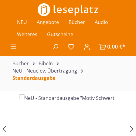
Zum Hauptinhalt springen
NEU
Angebote
Bücher
Audio
Weiteres
Gutscheine
0,00 €*
Du hast 0 Produkte auf de
Bücher
Bibeln
NeÜ - Neue ev. Übertragung
Standardausgabe
Bildergalerie überspringen