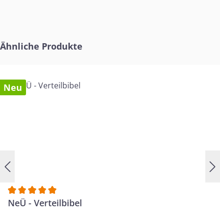
Produktgalerie überspringen
Ähnliche Produkte
Neu
Durchschnittliche Bewertung von 5 von 5 Sternen
NeÜ - Verteilbibel