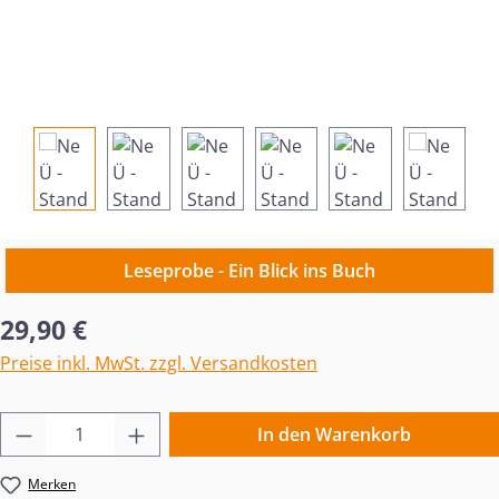
Leseprobe - Ein Blick ins Buch
Regulärer Preis:
29,90 €
Preise inkl. MwSt. zzgl. Versandkosten
Produkt Anzahl: Gib den gewünschten Wert 
In den Warenkorb
Merken