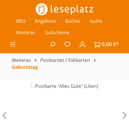
Zum Hauptinhalt springen
NEU
Angebote
Bücher
Audio
Weiteres
Gutscheine
0,00 €*
Du hast 0 Produkte auf de
Weiteres
Postkarten / Faltkarten
Geburtstag
Bildergalerie überspringen