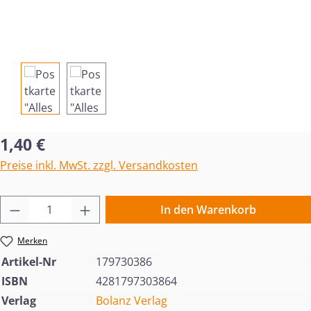
Regulärer Preis:
1,40 €
Preise inkl. MwSt. zzgl. Versandkosten
Produkt Anzahl: Gib den gewünschten Wert 
In den Warenkorb
Merken
Artikel-Nr
179730386
ISBN
4281797303864
Verlag
Bolanz Verlag