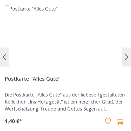
Postkarte "Alles Gute"
Die Postkarte „Alles Gute“ aus der liebevoll gestalteten
Kollektion „Ins Herz gesät“ ist ein herzlicher Gruß, der
Wertschätzung, Freude und Gottes Segen auf
besondere Weise vermittelt. Sie eignet sich ideal, um
1,40 €*
einem Menschen liebevolle Worte und einen
christlichen Segen zu übermitteln – für Geburtstage,