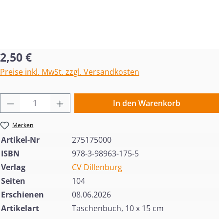
Regulärer Preis:
2,50 €
Preise inkl. MwSt. zzgl. Versandkosten
Produkt Anzahl: Gib den gewünschten Wert 
In den Warenkorb
Merken
Artikel-Nr
275175000
ISBN
978-3-98963-175-5
Verlag
CV Dillenburg
Seiten
104
Erschienen
08.06.2026
Artikelart
Taschenbuch, 10 x 15 cm