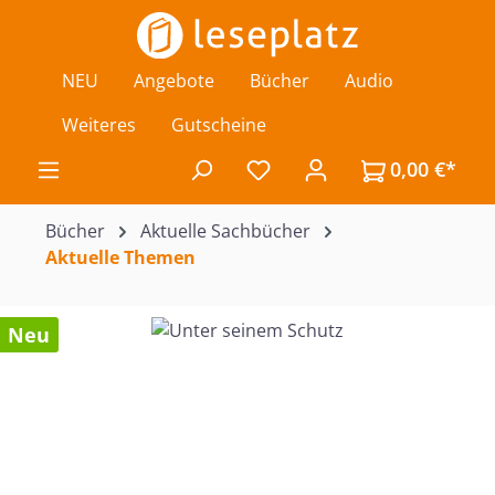
Zum Hauptinhalt springen
NEU
Angebote
Bücher
Audio
Weiteres
Gutscheine
0,00 €*
Du hast 0 Produkte auf de
Bücher
Aktuelle Sachbücher
Aktuelle Themen
Bildergalerie überspringen
Neu