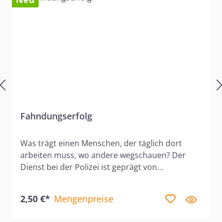
Fahndungserfolg
Was trägt einen Menschen, der täglich dort
arbeiten muss, wo andere wegschauen? Der
Dienst bei der Polizei ist geprägt von
Extremsituationen: dramatische Rettungen,
schwere Unfälle und Momente, in denen
2,50 €*
Mengenpreise
menschliche Kraft einfach nicht mehr
ausreicht. In diesem Buch berichten