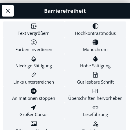
Barrierefreiheit
Service-Hotline
Shop Service
Text vergrößern
Hochkontrastmodus
Informationen
Farben invertieren
Monochrom
Newsletter
Niedrige Sättigung
Hohe Sättigung
Links unterstreichen
Gut lesbare Schrift
* Alle Preise inkl. gesetzl. Mehrwertsteuer zzgl.
Versandkosten
.
Diese Website verwendet Cookies, um eine bestmögliche
Animationen stoppen
Überschriften hervorheben
Erfahrung bieten zu können.
Mehr Informationen ...
Großer Cursor
Leseführung
Konfigurieren
Nur technisch notwendige
Alle Cookies akzeptieren