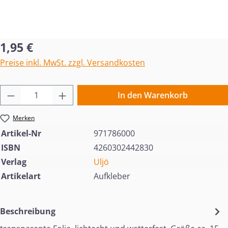
Regulärer Preis:
1,95 €
Preise inkl. MwSt. zzgl. Versandkosten
Produkt Anzahl: Gib den gewünschten Wert 
In den Warenkorb
Merken
Artikel-Nr
971786000
ISBN
4260302442830
Verlag
Uljö
Artikelart
Aufkleber
Beschreibung