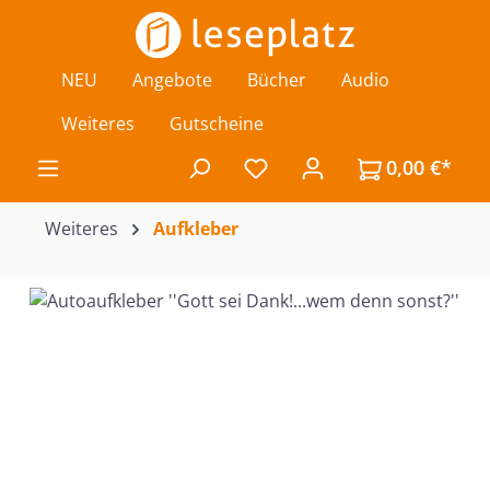
Zum Hauptinhalt springen
NEU
Angebote
Bücher
Audio
Weiteres
Gutscheine
0,00 €*
Du hast 0 Produkte auf de
Weiteres
Aufkleber
Bildergalerie überspringen