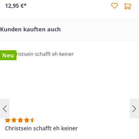
12,95 €*
gesehen, gehalten und unendlich geliebt.
Produktgalerie überspringen
Kunden kauften auch
Neu
Durchschnittliche Bewertung von 4.5 von 5 Sternen
Christsein schafft eh keiner