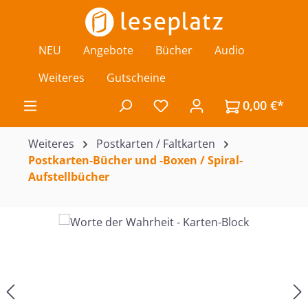
Zum Hauptinhalt springen
NEU
Angebote
Bücher
Audio
Weiteres
Gutscheine
0,00 €*
Du hast 0 Produkte auf de
Weiteres
Postkarten / Faltkarten
Postkarten-Bücher und -Boxen / Spiral-
Aufstellbücher
Bildergalerie überspringen