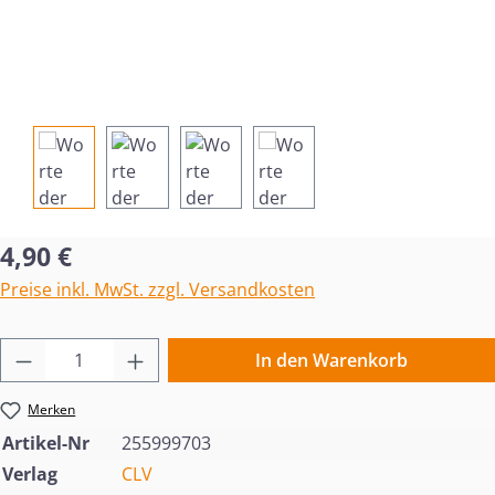
Regulärer Preis:
4,90 €
Preise inkl. MwSt. zzgl. Versandkosten
Produkt Anzahl: Gib den gewünschten Wert 
In den Warenkorb
Merken
Artikel-Nr
255999703
Verlag
CLV