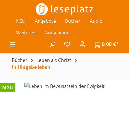
Zum Hauptinhalt springen
NEU
Angebote
Bücher
Audio
Weiteres
Gutscheine
0,00 €*
Du hast 0 Produkte auf de
Bücher
Leben als Christ
In Hingabe leben
Bildergalerie überspringen
Neu