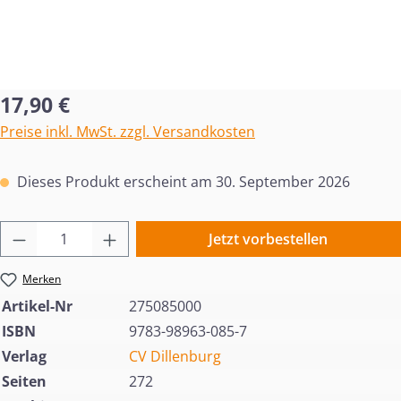
Regulärer Preis:
17,90 €
Preise inkl. MwSt. zzgl. Versandkosten
Dieses Produkt erscheint am 30. September 2026
Produkt Anzahl: Gib den gewünschten Wert 
Jetzt vorbestellen
Merken
Artikel-Nr
275085000
ISBN
9783-98963-085-7
Verlag
CV Dillenburg
Seiten
272