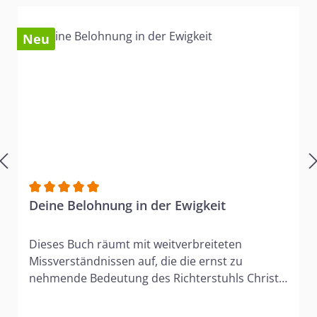
Neu
Durchschnittliche Bewertung von 5 von 5 Sternen
Deine Belohnung in der Ewigkeit
Dieses Buch räumt mit weitverbreiteten
Missverständnissen auf, die die ernst zu
nehmende Bedeutung des Richterstuhls Christi
abgeschwächt haben. Auch wenn Christen
durch den Glauben gerechtfertigt sind, wird