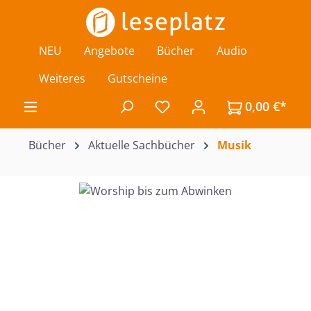
Zum Hauptinhalt springen
NEU
Angebote
Bücher
Audio
Weiteres
Gutscheine
0,00 €*
Du hast 0 Produkte auf de
Bücher
Aktuelle Sachbücher
Musik
Bildergalerie überspringen