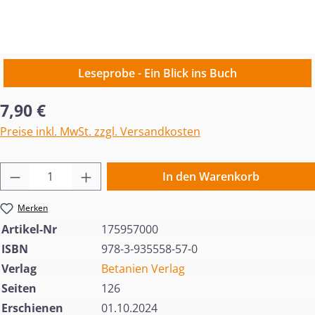
Leseprobe - Ein Blick ins Buch
Regulärer Preis:
7,90 €
Preise inkl. MwSt. zzgl. Versandkosten
Produkt Anzahl: Gib den gewünschten Wert 
In den Warenkorb
Merken
Artikel-Nr
175957000
ISBN
978-3-935558-57-0
Verlag
Betanien Verlag
Seiten
126
Erschienen
01.10.2024