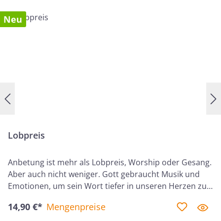
Neu
Lobpreis
Anbetung ist mehr als Lobpreis, Worship oder Gesang.
Aber auch nicht weniger. Gott gebraucht Musik und
Emotionen, um sein Wort tiefer in unseren Herzen zu
verwurzeln. Philip Percival beleuchtet in Lobpreis:
14,90 €*
Mengenpreise
Gottes Vision für das Singen in der Gemeinde die