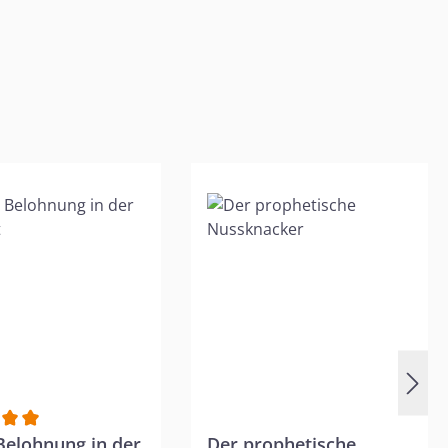
ternen
hnittliche Bewertung von 5 von 5 Sternen
Belohnung in der
Der prophetische