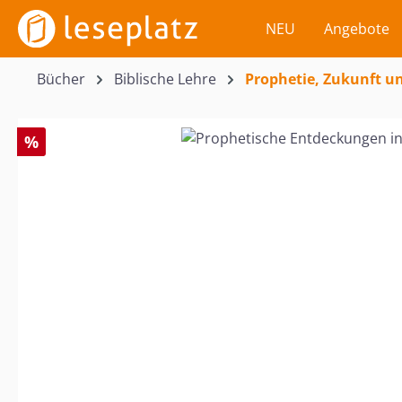
m Hauptinhalt springen
Zur Suche springen
Zur Hauptnavigation springen
NEU
Angebote
Bücher
Biblische Lehre
Prophetie, Zukunft un
Bildergalerie überspringen
%