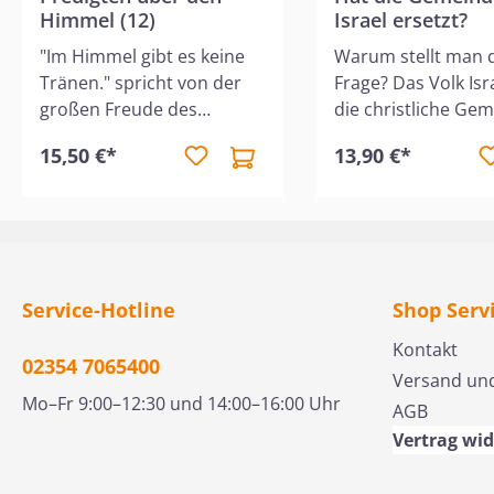
Himmel (12)
Israel ersetzt?
"Im Himmel gibt es keine
Warum stellt man 
Tränen." spricht von der
Frage? Das Volk Isr
großen Freude des
die christliche Ge
christlichen Glaubens –
sind jedem Bibelle
15,50 €*
13,90 €*
dem Himmel. Dieses Buch
vertraut. Während 
vereint auf neue Weise
Testament viel von 
eine Reihe der
spricht, dominiert 
inspirierenden Lehren von
Neuen Testament d
Charles Haddon Spurgeon
Gemeinde. In welc
über den
Beziehung aber st
Service-Hotline
Shop Serv
Himmel. Spurgeons
beide zueinander?
Schriften, in seinem
welche Funktion 
Kontakt
02354 7065400
gewohnt schönen und
sie im Plan Gottes 
Versand un
tiefgründigen Stil, werden
die Gemeinde das 
Mo–Fr 9:00–12:30 und 14:00–16:00 Uhr
AGB
unsere Vorfreude auf den
Israel im Plan Gott
Vertrag wi
Himmel vertiefen und uns
ersetzt, verdrängt
zu einer engeren
abgelöst? In diese