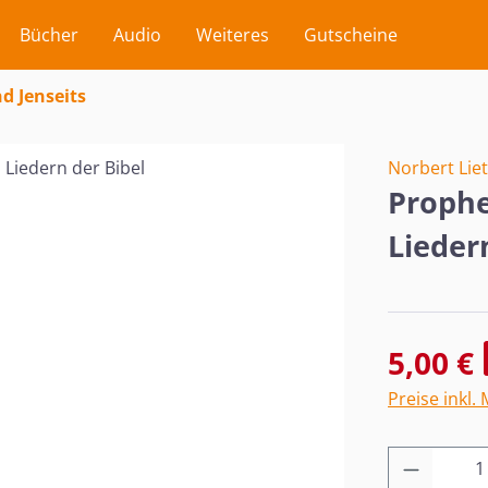
Bücher
Audio
Weiteres
Gutscheine
d Jenseits
Norbert Lie
Prophe
Lieder
Verkaufsprei
5,00 €
Preise inkl.
Produkt