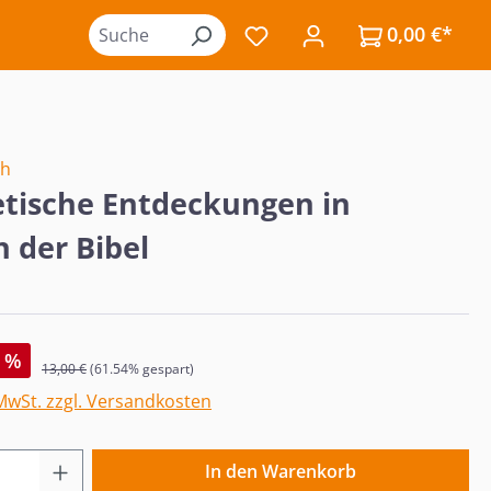
0,00 €*
Du hast 0 Produkte auf de
th
tische Entdeckungen in
n der Bibel
s:
%
Regulärer Preis:
13,00 €
(61.54% gespart)
 MwSt. zzgl. Versandkosten
 Anzahl: Gib den gewünschten Wert ein o
In den Warenkorb