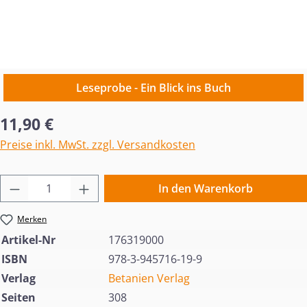
Leseprobe - Ein Blick ins Buch
Regulärer Preis:
11,90 €
Preise inkl. MwSt. zzgl. Versandkosten
Produkt Anzahl: Gib den gewünschten Wert 
In den Warenkorb
Merken
Artikel-Nr
176319000
ISBN
978-3-945716-19-9
Verlag
Betanien Verlag
Seiten
308