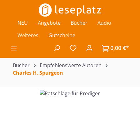
Zum Hauptinhalt springen
NEU
Angebote
Bücher
Audio
Weiteres
Gutscheine
0,00 €*
Du hast 0 Produkte auf de
Bücher
Empfehlenswerte Autoren
Charles H. Spurgeon
Bildergalerie überspringen