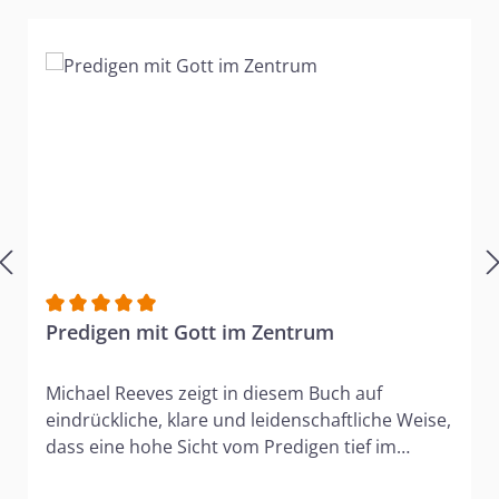
Durchschnittliche Bewertung von 5 von 5 Sternen
Predigen mit Gott im Zentrum
Michael Reeves zeigt in diesem Buch auf
eindrückliche, klare und leidenschaftliche Weise,
dass eine hohe Sicht vom Predigen tief im
Wesen des dreieinigen Gottes, in der Schönheit