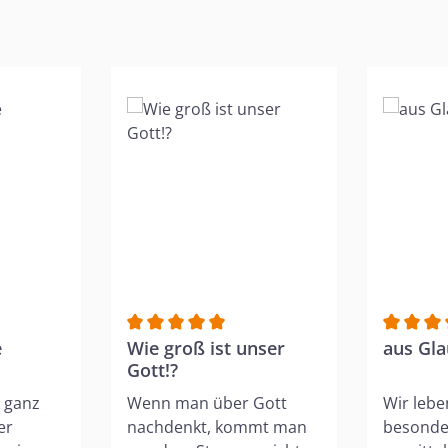
e Bewertung von 5 von 5 Sternen
e
Durchschnittliche Bewertung von 5 von 5 
Wie groß ist unser
Durchsch
aus Gla
Gott!?
 ganz
Wenn man über Gott
Wir lebe
er
nachdenkt, kommt man
besonder