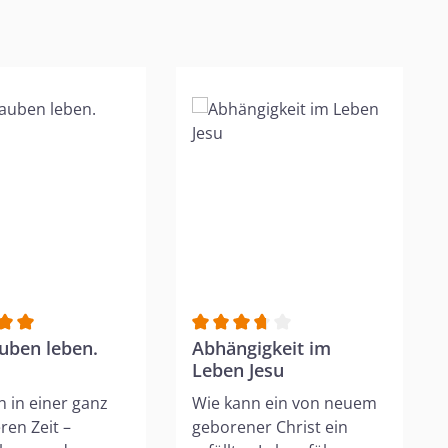
Sternen
nittliche Bewertung von 5 von 5 Sternen
uben leben.
Durchschnittliche Bewertung von 
Abhängigkeit im
Leben Jesu
n in einer ganz
Wie kann ein von neuem
en Zeit –
geborener Christ ein