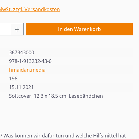
 MwSt. zzgl. Versandkosten
 Anzahl: Gib den gewünschten Wert ein o
In den Warenkorb
367343000
978-1-913232-43-6
hmaidan.media
196
15.11.2021
Softcover, 12,3 x 18,5 cm, Lesebändchen
? Was können wir dafür tun und welche Hilfsmittel hat