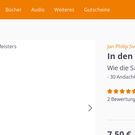
Bücher
Audio
Weiteres
Gutscheine
Jan Philip Sv
In den
Wie die S
- 30 Andacht
Durchschnit
2 Bewertun
Regulärer Pr
7,50 €