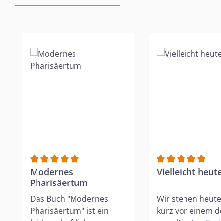
Produktgalerie überspringen
Durchschnittliche Bewertung von 5 von 5 Sternen
Modernes
Durchschnittlich
Vielleicht heut
Pharisäertum
Das Buch "Modernes
Wir stehen heute
Pharisäertum" ist ein
kurz vor einem d