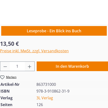
Leseprobe - Ein Blick ins Buch
Regulärer Preis:
13,50 €
Preise inkl. MwSt. zzgl. Versandkosten
Produkt Anzahl: Gib den gewünschten Wert 
In den Warenkorb
Merken
Artikel-Nr
863731000
ISBN
978-3-910862-31-9
Verlag
3L Verlag
Seiten
126