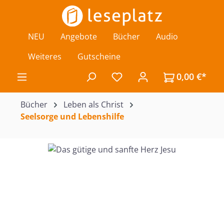
Zum Hauptinhalt springen
NEU
Angebote
Bücher
Audio
Weiteres
Gutscheine
0,00 €*
Du hast 0 Produkte auf de
Bücher
Leben als Christ
Seelsorge und Lebenshilfe
Bildergalerie überspringen