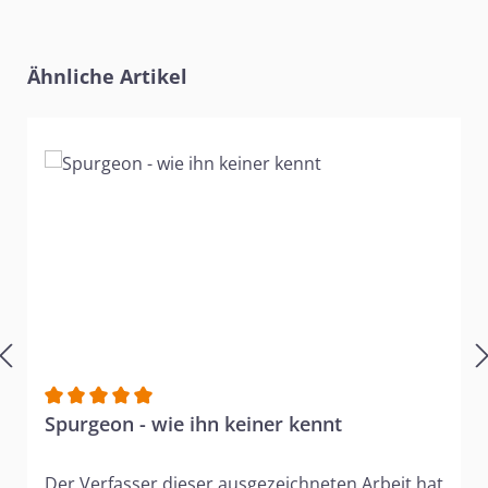
Produktgalerie überspringen
Ähnliche Artikel
Durchschnittliche Bewertung von 5 von 5 Sternen
Spurgeon - wie ihn keiner kennt
Der Verfasser dieser ausgezeichneten Arbeit hat