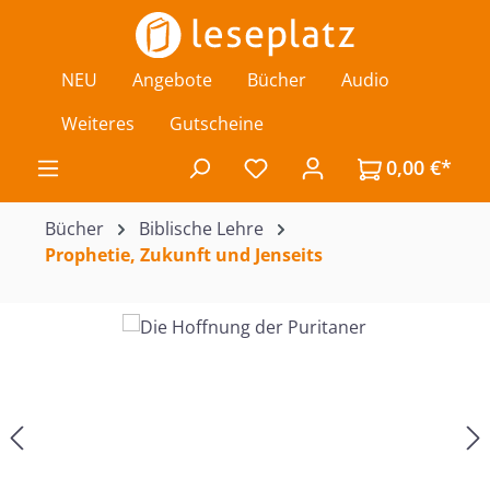
Zum Hauptinhalt springen
NEU
Angebote
Bücher
Audio
Weiteres
Gutscheine
0,00 €*
Du hast 0 Produkte auf de
Bücher
Biblische Lehre
Prophetie, Zukunft und Jenseits
Bildergalerie überspringen