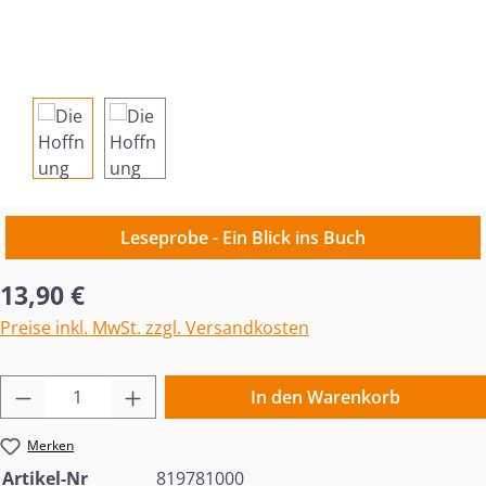
Leseprobe - Ein Blick ins Buch
Regulärer Preis:
13,90 €
Preise inkl. MwSt. zzgl. Versandkosten
Produkt Anzahl: Gib den gewünschten Wert 
In den Warenkorb
Merken
Artikel-Nr
819781000