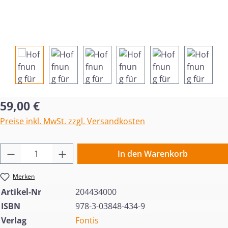
Regulärer Preis:
59,00 €
Preise inkl. MwSt. zzgl. Versandkosten
Produkt Anzahl: Gib den gewünschten Wert 
In den Warenkorb
Merken
Artikel-Nr
204434000
ISBN
978-3-03848-434-9
Verlag
Fontis