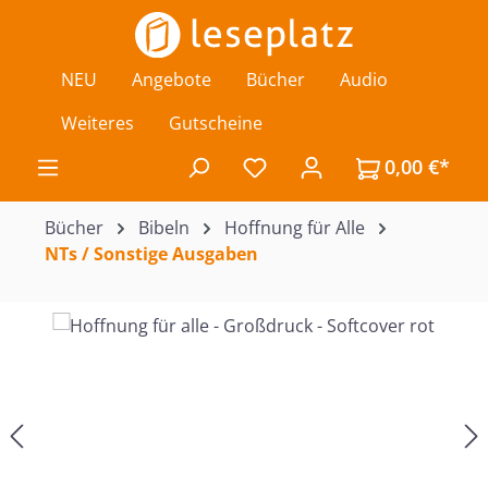
Zum Hauptinhalt springen
NEU
Angebote
Bücher
Audio
Weiteres
Gutscheine
0,00 €*
Du hast 0 Produkte auf de
Bücher
Bibeln
Hoffnung für Alle
NTs / Sonstige Ausgaben
Bildergalerie überspringen