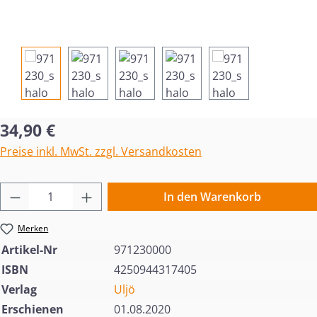
Regulärer Preis:
34,90 €
Preise inkl. MwSt. zzgl. Versandkosten
Produkt Anzahl: Gib den gewünschten Wert 
In den Warenkorb
Merken
Artikel-Nr
971230000
ISBN
4250944317405
Verlag
Uljö
Erschienen
01.08.2020