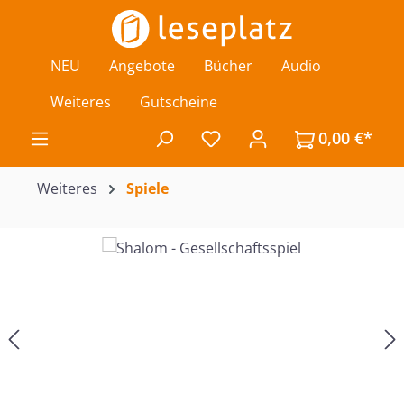
Zum Hauptinhalt springen
NEU
Angebote
Bücher
Audio
Weiteres
Gutscheine
0,00 €*
Du hast 0 Produkte auf de
Weiteres
Spiele
Bildergalerie überspringen