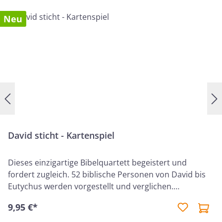
Neu
David sticht - Kartenspiel
Dieses einzigartige Bibelquartett begeistert und
fordert zugleich. 52 biblische Personen von David bis
Eutychus werden vorgestellt und verglichen.
Spielerisch können Bekanntheit, Beliebtheit,
9,95 €*
Heldenmut und zeitliche Einordnung erkundet werden.
Das Spiel macht Spaß für Familien, Gemeinden und