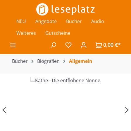
Zum Hauptinhalt springen
NEU
Angebote
Bücher
Audio
Weiteres
Gutscheine
0,00 €*
Du hast 0 Produkte auf de
Bücher
Biografien
Allgemein
Bildergalerie überspringen