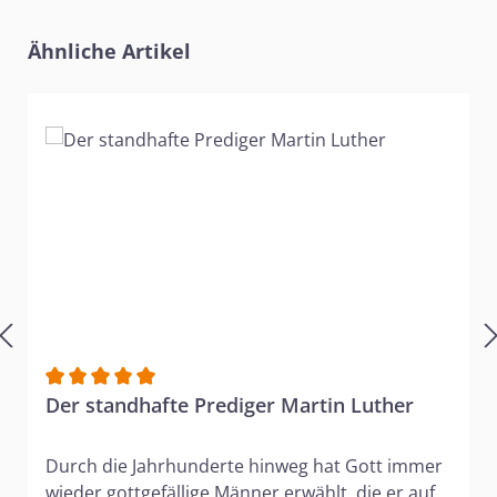
Produktgalerie überspringen
Ähnliche Artikel
Durchschnittliche Bewertung von 5 von 5 Sternen
Der standhafte Prediger Martin Luther
Durch die Jahrhunderte hinweg hat Gott immer
wieder gottgefällige Männer erwählt, die er auf