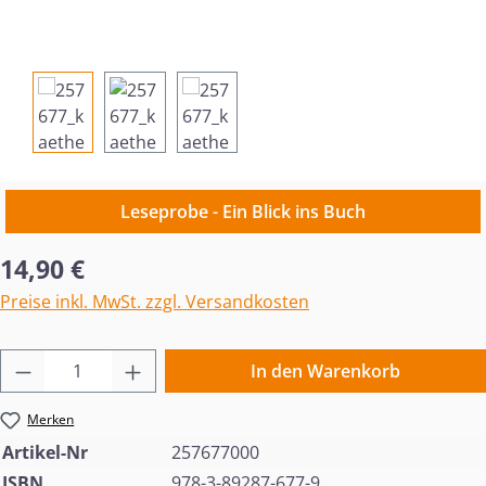
Leseprobe - Ein Blick ins Buch
Regulärer Preis:
14,90 €
Preise inkl. MwSt. zzgl. Versandkosten
Produkt Anzahl: Gib den gewünschten Wert 
In den Warenkorb
Merken
Artikel-Nr
257677000
ISBN
978-3-89287-677-9